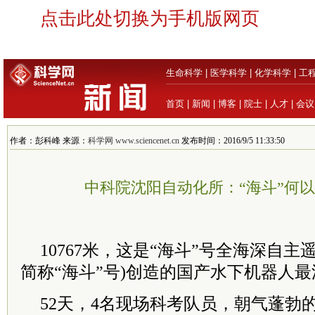
点击此处切换为手机版网页
生命科学
|
医学科学
|
化学科学
|
工
首页
|
新闻
|
博客
|
院士
|
人才
|
会议
作者：彭科峰 来源：
科学网 www.sciencenet.cn
发布时间：2016/9/5 11:33:50
中科院沈阳自动化所：“海斗”何
10767米，这是“海斗”号全海深自主
简称“海斗”号)创造的国产水下机器人
52天，4名现场科考队员，朝气蓬勃