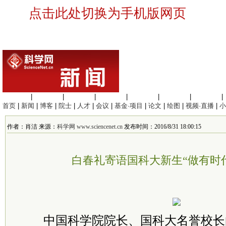
点击此处切换为手机版网页
生命科学
|
医学科学
|
化学科学
|
工程材料
|
信息科学
|
地球科学
|
数理科学
|
首页
|
新闻
|
博客
|
院士
|
人才
|
会议
|
基金·项目
|
论文
|
绘图
|
视频·直播
|
小
作者：肖洁 来源：
科学网 www.sciencenet.cn
发布时间：2016/8/31 18:00:15
白春礼寄语国科大新生“做有时
中国科学院院长、国科大名誉校长