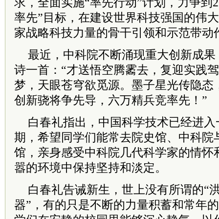
求，全面实施“率先行动”计划，力争到2
率先”目标，在建设世界科技强国的伟
家战略科技力量的骨干引领和示范带动
最近，中科院不断涌现重大创新成果
诗一首：“才送悟空腾霱去，复迎实践
梦，天眼苍穹欲觅源。墨子星光传隐态
创新骁将争先导，六万精兵竞率先！”
白春礼指出，中国科学技术已经进入
期，希望同学们能常去院史馆、中科院与
馆，亲身感受中科院几代科学家的情怀
嚣的环境中保持坚持和淡定。
白春礼告诫新生，世上没有所谓的“洪
器”，有的只是不断的力量积蓄和常年的