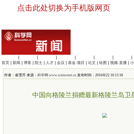
点击此处切换为手机版网页
生命科学
|
医学科学
|
化学科学
|
工程材料
|
信息科学
|
地球科学
|
数理科学
|
首页
|
新闻
|
博客
|
院士
|
人才
|
会议
|
基金·项目
|
论文
|
绘图
|
视频·直播
|
小
作者：崔雪芹 来源：
科学网 www.sciencenet.cn
发布时间：2016/8/22 10:13:18
中国向格陵兰捐赠最新格陵兰岛卫