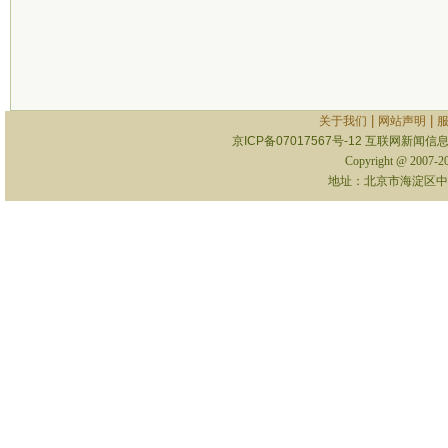
|
|
关于我们
网站声明
京ICP备07017567号-12
互联网新闻信息服
Copyright @ 2007-
地址：北京市海淀区中关村