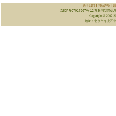
|
|
关于我们
网站声明
京ICP备07017567号-12
互联网新闻信息服
Copyright @ 2007-
地址：北京市海淀区中关村