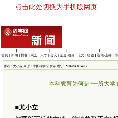
点击此处切换为手机版网页
生命科学
|
医学科学
|
化学科学
|
工程材料
|
信息科学
|
地球科学
|
数理科学
|
首页
|
新闻
|
博客
|
院士
|
人才
|
会议
|
基金·项目
|
论文
|
绘图
|
视频·直播
|
小
作者：尤小立 来源：
中国科学报
发布时间：2016/8/4 8:34:03
本科教育为何是“一所大学
■尤小立