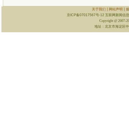
|
|
关于我们
网站声明
京ICP备07017567号-12
互联网新闻信息服
Copyright @ 2007-
地址：北京市海淀区中关村