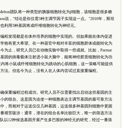
as Melton团队将一种类型的胰腺细胞转化为β细胞，该细胞是很多糖
ou说，“结论是你仅需3种主调节因子实现这一点。”2010年，斯坦
ig团队也利用3种基因将成纤维细胞转化为神经元。
重编程发现都是在体外培养的细胞中实现的。但如果能在体内促进
医学抱有更大希望。在一种器官中相对丰富的细胞群体或能转化为
为止，研究人员已在动物实验中取得一些成就。比如，Parmar
的基因的病毒载体注射进小鼠大脑中，能将神经胶质细胞转化为功
地在心脏内将小鼠成纤维细胞转化为跳动的心肌细胞，这一策略可能提供
的方法。但迄今为止，没有人在人体内尝试过直接重编程。
注确保重编程过程成功。研究人员不仅需要找出启动这些基因的主
最小的组合。这是因为迫使一种细胞表达主调节基因的最可靠方法
胞中，而相对于运送仅仅几种基因，运送很多种基因到细胞中更困
一番艰苦跋涉：通常，潜在的组合名单比较巨大，唯一的筛选方法
r团队以12种候选基因开展产生多巴胺的神经元的研究，经过一番筛