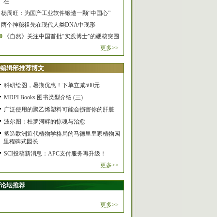
在
杨周旺：为国产工业软件锻造一颗“中国心”
两个神秘祖先在现代人类DNA中现形
0
《自然》关注中国首批“实践博士”的硬核突围
更多>>
编辑部推荐博文
科研绘图，暑期优惠！下单立减500元
MDPI Books 图书类型介绍 (三)
广泛使用的聚乙烯塑料可能会损害你的肝脏
波尔图：杜罗河畔的惊魂与治愈
塑造欧洲近代植物学格局的马德里皇家植物园
里程碑式园长
SCI投稿新消息：APC支付服务再升级！
更多>>
论坛推荐
更多>>