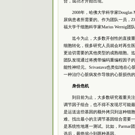
合，成功才开始出现。
2008年，哈佛大学科学家Dougl
尿病患者所需要的。作为团队一员，Zh
福大学干细胞科学家Marius Wern
迄今为止，大多数开创性的直接
细胞转化，很多研究人员就会对再生
更迫切需要的其他类型的成熟细胞。迄今
团队发现通过将携带编码重编程因子
能性神经元。Srivastava也类似
一种治疗心脏病发作导致的心脏损伤
身份危机
到目前为止，大多数研究着重关
调节因子组合，也不得不发现尽可能
是运送这些基因的额外拷贝到这种细
难。找出最小的主调节基因组合需要
是系统性地逐一测试。比如，Parma
选后，最终缩小到两种基因。