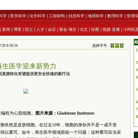
科学
|
医学科学
|
化学科学
|
工程材料
|
信息科学
|
地球科学
|
数理科学
|
管理
|
新闻
|
博客
|
院士
|
人才
|
会议
|
基金·项目
|
论文
|
绘图
|
视频·直播
|
小柯机
相
0 8:59:54
选择字号：
小
中
大
1
2
再生医学迎来新势力
3
间直接转化有望提供更安全快速的新疗法
4
5
6
7
接编程为心肌细胞。
图片来源：Gladstone Institutes
8
胞依然是皮肤细胞。在过去10年，细胞的身份并不是一成不变
序得以重写。如今，再生医学领域面临一个问题：这种重写应当采