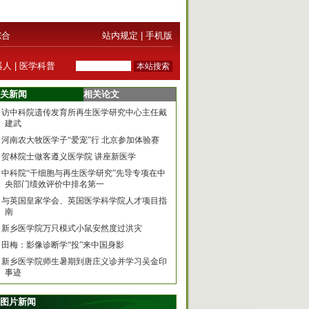
综合
站内规定
|
手机版
器人
|
医学科普
关新闻
相关论文
访中科院遗传发育所再生医学研究中心主任戴
建武
河南农大牧医学子“爱宠”行 北京参加体验赛
贺林院士做客遵义医学院 讲座新医学
中科院“干细胞与再生医学研究”先导专项在中
央部门绩效评价中排名第一
与英国皇家学会、英国医学科学院人才项目指
南
新乡医学院万只模式小鼠安然度过洪灾
田梅：影像诊断学“投”来中国身影
新乡医学院师生暑期到唐庄义诊并学习吴金印
事迹
图片新闻