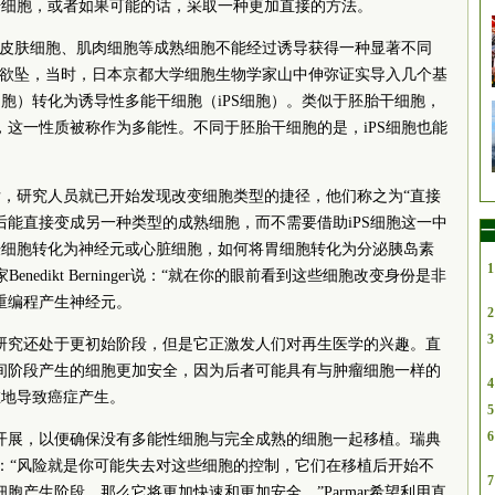
干细胞，或者如果可能的话，采取一种更加直接的方法。
—皮肤细胞、肌肉细胞等成熟细胞不能经过诱导获得一种显著不同
摇摇欲坠，当时，日本京都大学细胞生物学家山中伸弥证实导入几个基
胞）转化为诱导性多能干细胞（iPS细胞）。类似于胚胎干细胞，
，这一性质被称作为多能性。不同于胚胎干细胞的是，iPS细胞也能
，研究人员就已开始发现改变细胞类型的捷径，他们称之为“直接
后能直接变成另一种类型的成熟细胞，而不需要借助iPS细胞这一中
一
肤细胞转化为神经元或心脏细胞，如何将胃细胞转化为分泌胰岛素
1
edikt Berninger说：“就在你的眼前看到这些细胞改变身份是非
直接重编程产生神经元。
2
3
程研究还处于更初始阶段，但是它正激发人们对再生医学的兴趣。直
中间阶段产生的细胞更加安全，因为后者可能具有与肿瘤细胞一样的
4
在地导致癌症产生。
5
6
慎开展，以便确保没有多能性细胞与完全成熟的细胞一起移植。瑞典
mar说：“风险就是你可能失去对这些细胞的控制，它们在移植后开始不
7
细胞产生阶段，那么它将更加快速和更加安全。”Parmar希望利用直