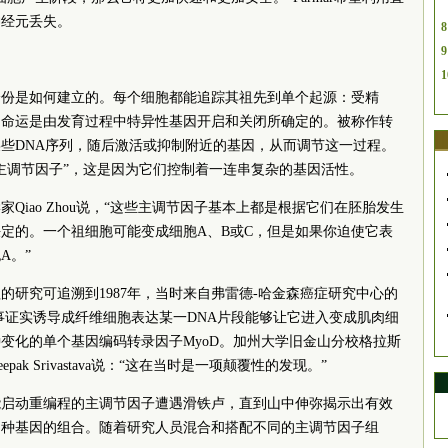
神经元丢失。
8
9
1
身份是如何建立的。每个细胞都能追踪其祖先到单个起源：受精
的命运是由发育过程中特异性基因开启和关闭所确定的。被称作转
些DNA序列，随后激活或抑制附近的基因，从而调节这一过程。
主调节因子”，这是因为它们控制着一连串复杂的基因活性。
Qiao Zhou说，“这些主调节因子基本上都是根据它们在胚胎发生
定的。一个祖细胞可能变成细胞A、B或C，但是如果你迫使它表
A。”
的研究可追溯到1987年，当时来自弗雷德-哈金森癌症研究中心的
 Lassar和同事证实诱导成纤维细胞表达某一DNA片段能够让它进入变成肌肉细
变化的单个基因编码转录因子MyoD。加州大学旧金山分校格拉斯
k Srivastava说：“这在当时是一项颠覆性的发现。”
能启动重编程的主调节因子遭遇滑铁卢，直到山中伸弥揭示出有效
多种基因的组合。随着研究人员混合和搭配不同的主调节因子组