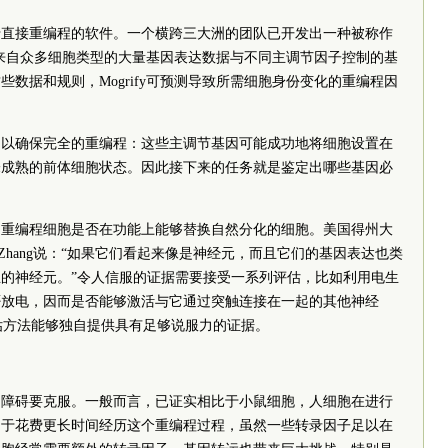
于直接重编程的软件。一个横跨三大洲的团队已开发出一种被称作
具将来自众多细胞类型的大量基因表达数据与不同主调节因子控制的基
数据和规则，Mogrify可预测导致所需细胞身份变化的重编程因
足以确保完全的重编程：这些主调节基因可能成功地将细胞设置在
未成熟的前体细胞状态。因此接下来的任务就是鉴定出哪些基因必
是重编程细胞是否在功能上能够替换自然分化的细胞。美国得州大
i Zhang说：“如果它们看起来像是神经元，而且它们的基因表达也类
的神经元。”令人信服的证据需要接受一系列评估，比如利用电生
否放电，因而是否能够激活与它通过突触连接在一起的其他神经
评估方法能够独自提供具有足够说服力的证据。
多障碍要克服。一般而言，已证实相比于小鼠细胞，人细胞在进行
向于花费更长时间经历这个重编程过程，虽然一些转录因子足以在