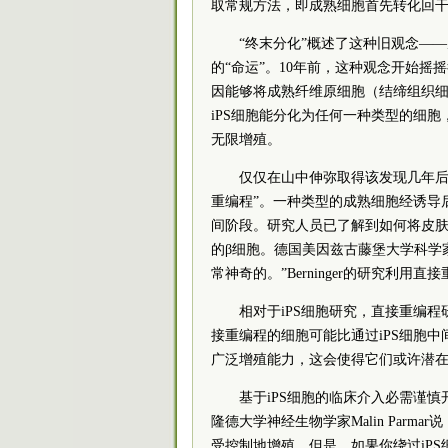
取常规方法，即成熟细胞首先转化回
“终末分化”概述了这种旧观念—
的“命运”。10年前，这种观念开始
因能够将成熟纤维原细胞（结缔组织细
iPS细胞能分化为任何一种类型的细胞
无限增殖。
仅仅在山中伸弥取得该发现几年后
重编程”。一种类型的成熟细胞经诱导
间阶段。研究人员已了解到如何将皮
的β细胞。德国美因兹古藤堡大学科学家Ben
常神奇的。”Berninger的研究利用
相对于iPS细胞研究，直接重编
接重编程的细胞可能比通过iPS细胞
广泛增殖能力，这会使得它们或许潜
基于iPS细胞的临床介入必需谨
隆德大学神经生物学家Malin Par
受控制地增殖。但是，如果你绕过iPS