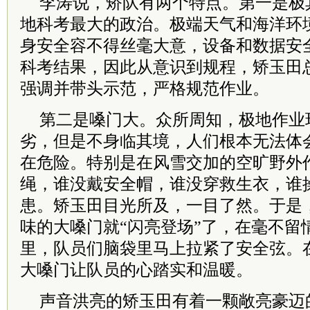
李涛说，矫队有两个特点。第一是极
地科考最大的政治。极端天气和海洋环
身安全容不得丝毫大意，设备和数据安
科考结果，因此从意识到规程，矫玉田
强调并带头示范，严格规范作业。
第二是嗓门大。众所周知，极地作业
劣，但是不身临其境，人们根本无法体
在危险。特别是在风雪交加的空旷野外
绳，谁没戴安全帽，谁没穿救生衣，谁
患。矫玉田目光所及，一目了然。于是
味的大嗓门就“闪亮登场”了，在毫不留
里，队员们脑袋里马上拉紧了安全弦。
大嗓门让队员的心踏实和温暖。
声音洪亮的矫玉田有着一颗敞亮豪迈