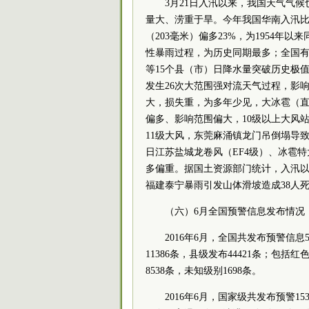
3月21日入汛以来，我国天气气
量大、涝重于旱。今年我国华南入汛比
（203毫米）偏多23%，为1954年
性暴雨过程，为历史同期最多；全国有1
等15个县（市）日降水量突破历史极
发生26次大范围强对流天气过程，影
大，损失重，为多年少见，大冰雹（直径
偏多、影响范围偏大，10级以上大风站日
11级大风，东莞麻涌镇龙门吊倒塌导致
日江苏盐城龙卷风（EF4级）、冰雹
多偏重。据国土资源部门统计，入汛以来
福建泰宁暴雨引发山体滑坡造成38人
（六）6月全国预警信息发布情况
2016年6月，全国共发布预警信息
11386条，县级发布44421条；包括红
8538条，未知级别1698条。
2016年6月，国家级共发布预警1