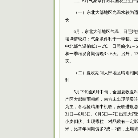
二、6月气象条件对我国农业生产
（一）东北大部地区光温水较为
长
6月，东北大部地区气温、日照均
壤墒情较好；气象条件利于一季稻、
中北部气温偏低1～2℃，日照偏少2
和一季稻发育期偏晚3～6天。另外，1
灾。
（二）夏收期间大部地区晴雨相
利
5月下旬至6月中旬，全国夏收夏
产区大部晴雨相间，南方未出现明显
为主，各地抢晴集中机收，麦收进度总
31日—6月3日、6月5日—7日出现
小麦倒伏、出现霉粒，对品质有一定影
米，比常年同期偏多2成～2倍，土壤