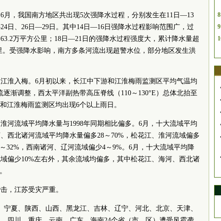
6月，我国南方地区共出现5次强降水过程，分别发生在11日—13
8
日—24日、26日—29日。其中14日—16日强降水过程影响范围广，过
9
63.2万平方公里；18日—21日的强降水过程强度大，累计降水量超
1
方公里。受强降水影响，南方多条河流出现超警水位，部分地区发生洪
0日江淮入梅。6月初以来，长江中下游和江淮梅雨监测区平均气温均
流逐渐调整，西太平洋副热带高压脊线（110～130°E）总体北抬至
中下游和江淮梅雨监测区均出现6个以上雨日。
淮河流域平均降水量与1998年同期相比偏多。6月，十大流域平均
河、西北诸河流域平均降水量偏多28～70%，松花江、淮河流域偏多
2～32%，西南诸河、辽河流域偏少4～9%。6月，十大流域平均降
域偏少10%左右外，其余流域均偏多，其中松花江、海河、西北诸
%。
袭击，江苏受灾严重。
、宁夏、陕西、山西、黑龙江、吉林、辽宁、河北、北京、天津、
、四川、重庆、云南、广东、海南24个省（市、区）遭受风雹袭