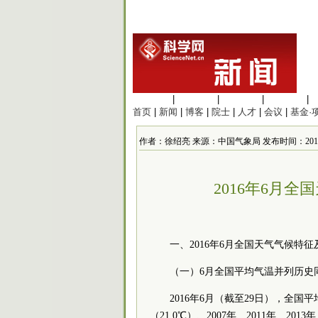
生命科学
|
医学科学
|
化学科学
|
工程材料
|
首页
|
新闻
|
博客
|
院士
|
人才
|
会议
|
基金·
作者：徐绍亮 来源：中国气象局 发布时间：2016/7/1
2016年6月
一、2016年6月全国天气气候特
（一）6月全国平均气温并列历史
2016年6月（截至29日），全国平均
（21.0℃）、2007年、2011年、201