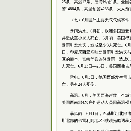
25条、高温12条、渍涝风险1条。全国
警14884条，高温预警4233条，大风预
（七）6月国外主要天气气候事件
暴雨洪水。6月初，欧洲多国遭受
共造成至少18人死亡。6月初，美国得
暴雨引发水灾，造成至少3人死亡。6月
日，印度尼西亚爪哇岛暴雨引发洪灾与山
区的熊本、宫崎等县连降暴雨，造成6人
人死亡。6月23日—25日，美国西弗
雷电。6月3日，德国西部发生雷击导
亡，另有24人受伤。
高温。6月，美国西海岸数十个城
美国西南部4名户外运动人员因高温殒
暴风雨。6月1日，巴基斯坦北部遭
斯北部的卡雷利阿地区3艘观光船遇暴