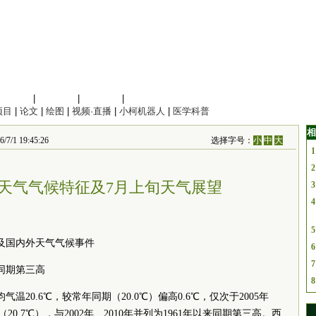
信息科学
|
地球科学
|
数理科学
|
管理综合
项目
|
论文
|
绘图
|
视频·直播
|
小柯机器人
|
医学科普
相
 19:45:26
选择字号：
小
中
大
1
2
全国天气气候特征及7月上旬天气展望
3
4
5
征及国内外天气气候事件
6
7
同期第三高
8
气温20.6℃，较常年同期（20.0℃）偏高0.6℃，仅次于2005年
3年（20.7℃），与2002年、2010年并列为1961年以来同期第三高。西