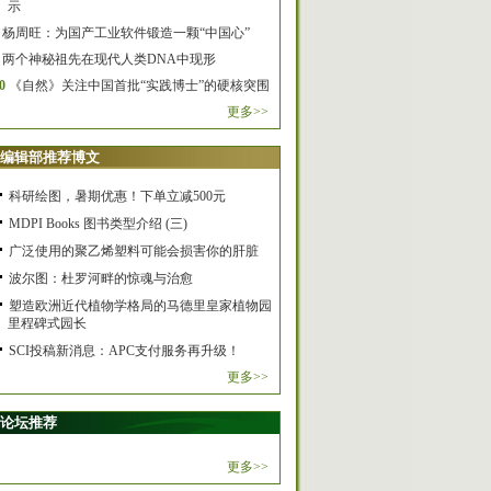
示
杨周旺：为国产工业软件锻造一颗“中国心”
两个神秘祖先在现代人类DNA中现形
0
《自然》关注中国首批“实践博士”的硬核突围
更多>>
编辑部推荐博文
科研绘图，暑期优惠！下单立减500元
MDPI Books 图书类型介绍 (三)
广泛使用的聚乙烯塑料可能会损害你的肝脏
波尔图：杜罗河畔的惊魂与治愈
塑造欧洲近代植物学格局的马德里皇家植物园
里程碑式园长
SCI投稿新消息：APC支付服务再升级！
更多>>
论坛推荐
更多>>