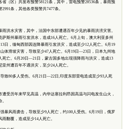
各省（区）共发布预警58121条，其中，雷电预警28536条，暴雨预
警2991条，其他各类预警共7477条。
暴雨洪水灾害，其中，法国中东部遭遇百年少见的暴雨洪涝灾害。
克萨斯州暴雨引发洪水，造成16人死亡。6月上旬，澳大利亚多州
13日，缅甸西部因连降暴雨引发洪灾，造成至少12人死亡。6月19
体滑坡灾害，导致至少47人死亡。6月19日—23日，日本九州地
死亡。6月20日—21日，蒙古国多地出现强降雨与洪灾，造成13
吉尼亚州遭百年不遇洪灾，至少24人死亡。
致80多人受伤。6月21日—22日,印度东部雷电造成至少93人死
市遭受历年来罕见高温，内华达塞拉利昂因高温与闪电发生山火，
命。
强暴风雨袭击，导致至少9人死亡，约100人受伤。6月19日，俄罗
风雨翻覆，造成至少14人死亡。