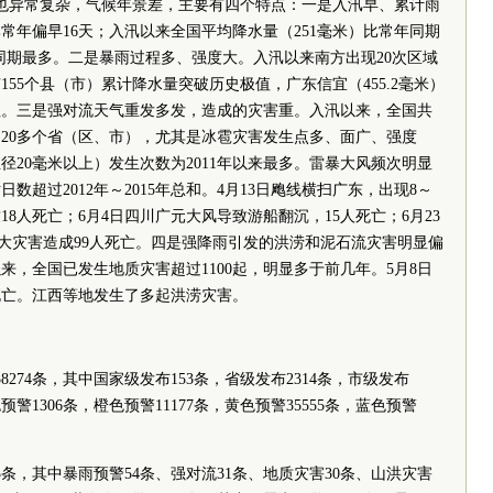
候也异常复杂，气候年景差，主要有四个特点：一是入汛早、累计雨
常年偏早16天；入汛以来全国平均降水量（251毫米）比常年同期
以来同期最多。二是暴雨过程多、强度大。入汛以来南方出现20次区域
55个县（市）累计降水量突破历史极值，广东信宜（455.2毫米）
值。三是强对流天气重发多发，造成的灾害重。入汛以来，全国共
响20多个省（区、市），尤其是冰雹灾害发生点多、面广、强度
20毫米以上）发生次数为2011年以来最多。雷暴大风频次明显
数超过2012年～2015年总和。4月13日飑线横扫广东，出现8～
18人死亡；6月4日四川广元大风导致游船翻沉，15人死亡；6月23
特大灾害造成99人死亡。四是强降雨引发的洪涝和泥石流灾害明显偏
，全国已发生地质灾害超过1100起，明显多于前几年。5月8日
死亡。江西等地发生了多起洪涝灾害。
58274条，其中国家级发布153条，省级发布2314条，市级发布
色预警1306条，橙色预警11177条，黄色预警35555条，蓝色预警
53条，其中暴雨预警54条、强对流31条、地质灾害30条、山洪灾害