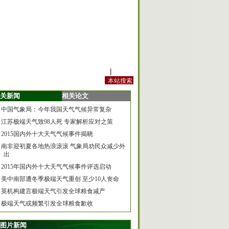
站内规定
|
手机版
关新闻
相关论文
中国气象局：今年我国天气气候异常复杂
江苏极端天气致98人死 专家解析应对之策
2015国内外十大天气气候事件揭晓
南非迎初夏各地热浪滚滚 气象局劝民众减少外
出
2015年国内外十大天气气候事件评选启动
美中南部遭冬季极端天气重创 至少10人丧命
英机构建言极端天气引发全球粮食减产
极端天气或频繁引发全球粮食歉收
图片新闻