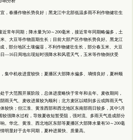
影响分析
适宜，春播作物长势良好；黑龙江中北部低温多雨不利作物健壮生
接近常年同期；降水量为50～200毫米，接近常年同期略偏多，土
玉米、大豆等作物苗期生长；目前大部产区作物长势良好。黑龙江
～5成，部分地区土壤偏湿，不利作物健壮生长，部分春玉米、大豆
3日—16日局地出现短时强降水和风雹天气，玉米等作物倒伏受
间，集中机收进度较快；夏播区大部降水偏多、墒情良好，夏种顺
种处于大范围开展阶段，总体进度略快于常年和去年。麦收期间，
连阴雨天气、麦收进展较为顺利；北方麦区以晴到多云或阵雨天气
体较快；但江淮、黄淮西部和西北地区东南部雨日较多，其中5月
大范围较强降水过程，导致夏收短暂受阻，强对流、多雨天气造成部分
响。华北、黄淮、西北地区东部等夏播区大部降水量有50～200毫
墒情明显好于去年同期，夏种进展快、质量高。