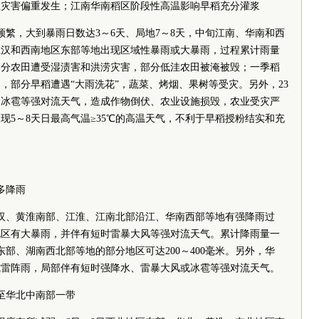
业灾害偏重发生；江南华南稻区阶段性高温影响早稻充分灌浆
频繁，大到暴雨日数达3～6天、局地7～8天，中旬江南、华南和西
江汉和西南地区东部等地出现区域性暴雨或大暴雨，过程累计雨量
部分农田遭受湿渍害和洪涝灾害，部分低洼农田被淹被毁；一季稻
，部分早稻遭遇“大雨洗花”，蔬菜、烤烟、果树等受灾。另外，23
、冰雹等强对流天气，造成作物倒伏、农业设施损毁，农业受灾严
出现5～8天日最高气温≥35℃的高温天气，不利于早稻授粉结实和充
多降雨
江汉、黄淮南部、江淮、江南北部沿江、华南西部等地有强降雨过
地区有大暴雨，并伴有短时雷暴大风等强对流天气。累计降雨量一
东部、湖南西北部等地的部分地区可达200～400毫米。另外，华
或雷阵雨，局部伴有短时强降水、雷暴大风或冰雹等强对流天气。
至华北中南部一带