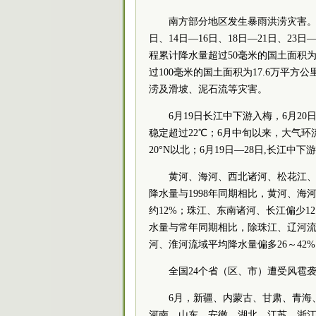
南方部分地区发生暴雨洪涝灾害。
日、14日—16日、18日—21日、23
程累计降水量超过50毫米的国土面积为
过100毫米的国土面积为17.6万平
涝及滑坡、泥石流等灾害。
6月19日长江中下游入梅，6月2
稳定超过22℃；6月中旬以来，大气环
20°N以北；6月19日—28日,长江
黄河、海河、西北诸河、松花江、
降水量与1998年同期相比，黄河、海
约12%；珠江、东南诸河、长江偏少1
水量与常年同期相比，除珠江、辽河流
河、淮河流域平均降水量偏多26～42
全国24个省（区、市）遭受风雹
6月，新疆、内蒙古、甘肃、青海
河南、山东、安徽、湖北、江苏、浙江