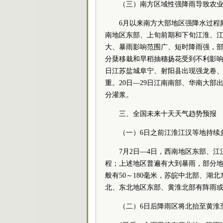
（三）南方区域性强降雨导致农
6月以来南方大部地区强降水过程
南地区东部、上旬前期和下旬江淮、
大、暴雨影响范围广、短时降雨强，
分蘖移栽和早稻抽穗扬花受到不利影响
日江苏盐城阜宁、射阳县出现强龙卷
重。20日—29日江南南部、华南大部
分灌浆。
三、全国未来十天天气趋势预报
（一）6日之前江淮江汉等地持续
7月2日—4日，西南地区东部、
程；上述地区普遍有大到暴雨，部分
般有50～180毫米，苏皖中北部、湖北
北、东北地区东部、黄淮北部有阵雨
（二）6日后降雨区将北抬至黄淮