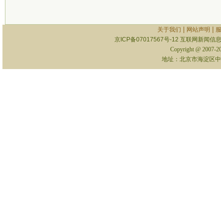
|
|
关于我们
网站声明
京ICP备07017567号-12
互联网新闻信息服
Copyright @ 2007-
地址：北京市海淀区中关村