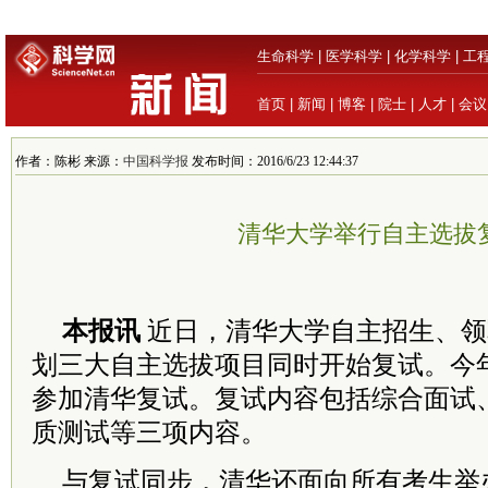
生命科学
|
医学科学
|
化学科学
|
工
首页
|
新闻
|
博客
|
院士
|
人才
|
会议
作者：陈彬 来源：
中国科学报
发布时间：2016/6/23 12:44:37
清华大学举行自主选拔
本报讯
近日，清华大学自主招生、领
划三大自主选拔项目同时开始复试。今年
参加清华复试。复试内容包括综合面试
质测试等三项内容。
与复试同步，清华还面向所有考生举