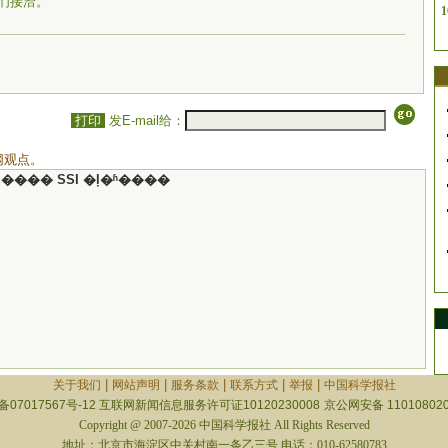
们接洽。
1
打印
发E-mail给：
网观点。
���� SSI �ļ�ʱ����
|
|
|
|
|
关于我们
网站声明
服务条款
联系方式
举报
中国科学报社
备07017567号-12
互联网新闻信息服务许可证10120230008
京公网安备 110108020
Copyright @ 2007-2026 中国科学报社 All Rights Reserved
地址：北京市海淀区中关村南一条乙三号 电话：010-62580783