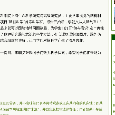
国科学院上海生命科学研究院高级研究员，主要从事视觉的脑机制
目“脑智科学”首席科学家。报告开始后，李朝义从人脑约重1.5
起来就可以围绕地球两圈谈起，为学生们打开“脑与意识”这个奥秘
举了数种研究脑与意识的科学方法，有心理物理实验图片、脑外伤
一
片结合细致的讲解，让同学们对脑科学产生了浓厚兴趣。
1
院士提问。李朝义鼓励同学们致力科学探索，希望同学们将来能为
2
3
4
5
6
7
信息的需要，并不意味着代表本网站观点或证实其内容的真实性；如其
8
须保留本网站注明的“来源”，并自负版权等法律责任；作者如果不希望
9