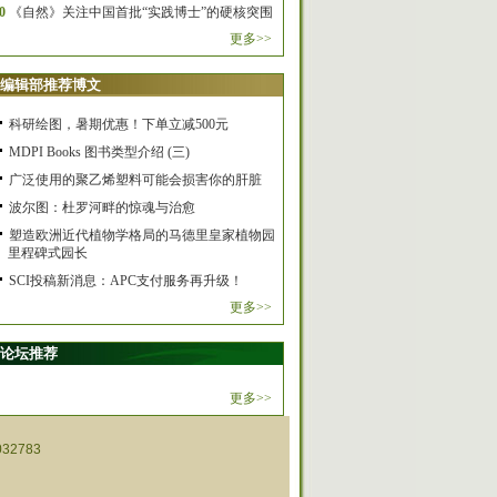
0
《自然》关注中国首批“实践博士”的硬核突围
更多>>
编辑部推荐博文
科研绘图，暑期优惠！下单立减500元
MDPI Books 图书类型介绍 (三)
广泛使用的聚乙烯塑料可能会损害你的肝脏
波尔图：杜罗河畔的惊魂与治愈
塑造欧洲近代植物学格局的马德里皇家植物园
里程碑式园长
SCI投稿新消息：APC支付服务再升级！
更多>>
论坛推荐
更多>>
32783