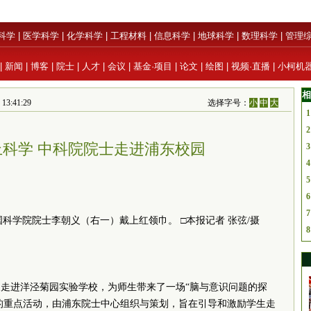
科学
|
医学科学
|
化学科学
|
工程材料
|
信息科学
|
地球科学
|
数理科学
|
管理
|
新闻
|
博客
|
院士
|
人才
|
会议
|
基金·项目
|
论文
|
绘图
|
视频·直播
|
小柯机
相
:41:29
选择字号：
小
中
大
1
2
科学 中科院院士走进浦东校园
3
4
5
6
7
科学院院士李朝义（右一）戴上红领巾。 □本报记者 张弦/摄
8
走进洋泾菊园实验学校，为师生带来了一场“脑与意识问题的探
节的重点活动，由浦东院士中心组织与策划，旨在引导和激励学生走