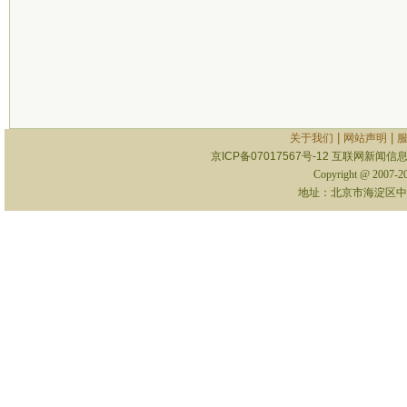
|
|
关于我们
网站声明
京ICP备07017567号-12
互联网新闻信息服
Copyright @ 2007-
地址：北京市海淀区中关村