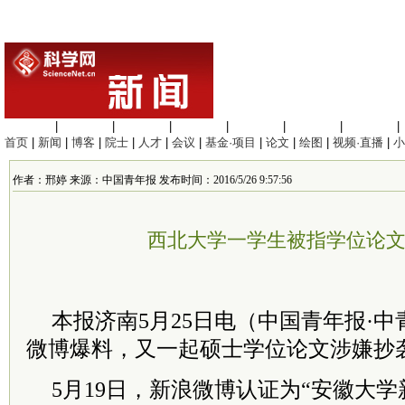
生命科学
|
医学科学
|
化学科学
|
工程材料
|
信息科学
|
地球科学
|
数理科学
|
首页
|
新闻
|
博客
|
院士
|
人才
|
会议
|
基金·项目
|
论文
|
绘图
|
视频·直播
|
小
作者：邢婷 来源：中国青年报 发布时间：2016/5/26 9:57:56
西北大学一学生被指学位论
本报济南5月25日电（中国青年报·
微博爆料，又一起硕士学位论文涉嫌抄
5月19日，新浪微博认证为“安徽大