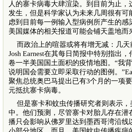
人的寨卡病毒大肆渲染。到目前为止，
发生，但是科学家认为未来几周很有可
虑到目前每一例输入型病例所产生的感
美国媒体的相关报道可能会铺天盖地而
而政治上的喧嚣或将有增无减：几天
Josh Earnest在其每日简报中特别指
卷一半美国国土面积的疫情地图。“我
说明国会需要立即采取行动的图例。”Ear
聚焦总统奥巴马提出已有3个月的一项要
元抵抗寨卡病毒。
但是寨卡和蚊虫传播研究者则表示，
中。他们预测，尽管寨卡对胎儿存在潜
播只会影响从佛罗里达到墨西哥湾沿线
小部分地区。而且，美国蚊虫传播疾病