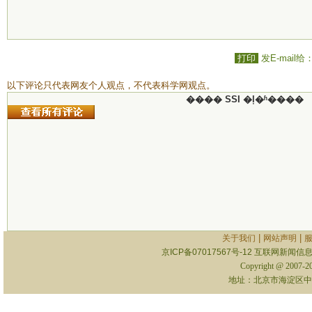
打印
发E-mail给
以下评论只代表网友个人观点，不代表科学网观点。
���� SSI �ļ�ʱ����
|
|
关于我们
网站声明
京ICP备07017567号-12
互联网新闻信息服
Copyright @ 2007-
地址：北京市海淀区中关村