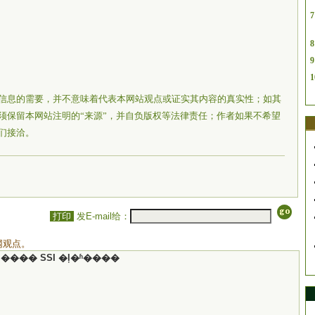
7
8
9
1
信息的需要，并不意味着代表本网站观点或证实其内容的真实性；如其
须保留本网站注明的“来源”，并自负版权等法律责任；作者如果不希望
们接洽。
打印
发E-mail给：
网观点。
���� SSI �ļ�ʱ����