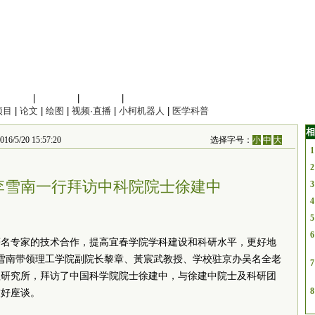
信息科学
|
地球科学
|
数理科学
|
管理综合
项目
|
论文
|
绘图
|
视频·直播
|
小柯机器人
|
医学科普
相
20 15:57:20
选择字号：
小
中
大
1
2
李雪南一行拜访中科院院士徐建中
3
4
5
6
著名专家的技术合作，提高宜春学院学科建设和科研水平，更好地
李雪南带领理工学院副院长黎章、黃宸武教授、学校驻京办吴名全老
7
理研究所，拜访了中国科学院院士徐建中，与徐建中院士及科研团
8
友好座谈。