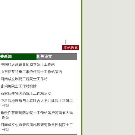
站内规定
|
手机版
关新闻
相关论文
中国航天建设集团成立院士工作站
山东伊莱特重工李依依院士工作站签约
河南成立制药工程院士工作站
张俐娜院士工作站揭牌
石家庄生物医药院士工作站启动
中科院地理所与北京联合大学共建院士科研工
作站
豫慢性肾脏病防治院士工作站落户河南省人民
医院
河南成立心血管疾病临床研究质量控制院士工
作站