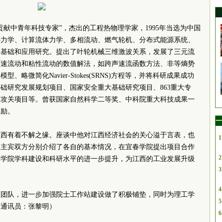
贡献中青年科技专家”，杰出的工程热物理学家，1995年当选为中国
热力学、计算流体力学、多相流动、燃气轮机、分布式能源系统、
的基础和应用研究。提出了叶轮机械三维激波关系，发展了三元流
声速流动和粘性流动的数值解法，如跨声速流函数方法、非等熵势
略微简化Navier-Stokes(SRNS)方程等，并将科研成果成功
础研究发展规划项目、国家安全重大基础研究项目、863重大专
技攻关项目等。曾获国家自然科学二等奖、中科院重大科技成果一
奖励。
一
江西有着不解之缘。座谈中他对江西经济社会的关心溢于言表，也
1
。主宾双方分别介绍了各自的基本情况，在宜春学院提出项目合作
2
春学院学科建设和科研水平的进一步提升，为江西的工业发展升级
3
4
家团队，进一步加强院士工作站建设做了积极铺垫，同时为理工学
5
（通讯员：张黎明）
6