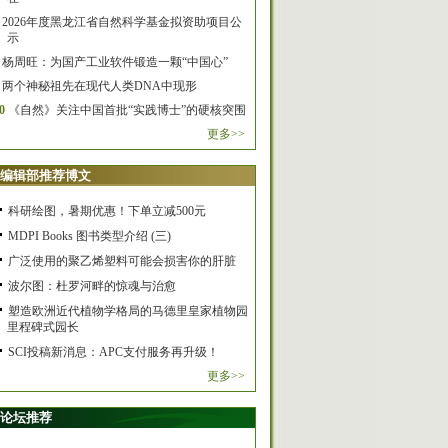
2026年度黑龙江省自然科学基金拟资助项目公
示
杨周旺：为国产工业软件锻造一颗“中国心”
两个神秘祖先在现代人类DNA中现形
0
《自然》关注中国首批“实践博士”的硬核突围
更多>>
编辑部推荐博文
科研绘图，暑期优惠！下单立减500元
MDPI Books 图书类型介绍 (三)
广泛使用的聚乙烯塑料可能会损害你的肝脏
波尔图：杜罗河畔的惊魂与治愈
塑造欧洲近代植物学格局的马德里皇家植物园
里程碑式园长
SCI投稿新消息：APC支付服务再升级！
更多>>
论坛推荐