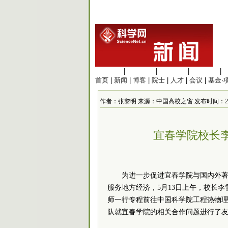
生命科学
|
医学科学
|
化学科学
|
工程材料
|
首页
|
新闻
|
博客
|
院士
|
人才
|
会议
|
基金·
作者：张黎明 来源：中国高校之窗 发布时间：2016/5/
宜春学院校长
为进一步促进宜春学院与国内外
服务地方经济，5月13日上午，校长
师一行专程前往中国科学院工程热物
队就宜春学院的相关合作问题进行了