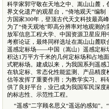
科学家郭守敬在天地之中、嵩山山麓，
界文化遗产的观星台，“倚地观天”编制
方国家300年，登顶古代天文科技最高峰
为了“倚天观地”即高分辨率对地观测的
放军信息工程大学、中国资源卫星应用
考察论证，最终同样选址在嵩山山麓联
遥感定标场——中国（嵩山）遥感定标
积达1万平方千米的几何定标场和占地面
式靶标场。建成以来，为我国系列遥感
在轨定标、常态化性能监测、产品精度
估等发挥了重要作用；为教学实习、科
供了良好平台，业已成为我国军民深度
的标志性、示范性工程。
“遥感”二字顾名思义“遥远的感知”。