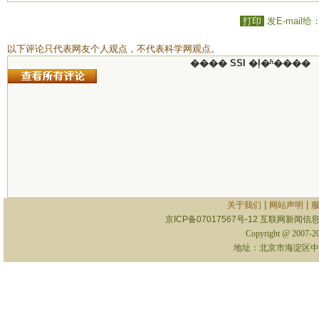
打印
发E-mail给
以下评论只代表网友个人观点，不代表科学网观点。
���� SSI �ļ�ʱ����
|
|
关于我们
网站声明
京ICP备07017567号-12
互联网新闻信息服
Copyright @ 2007-
地址：北京市海淀区中关村