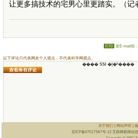
让更多搞技术的宅男心里更踏实。（记
打印
发E-mail给
以下评论只代表网友个人观点，不代表科学网观点。
���� SSI �ļ�ʱ����
|
|
关于我们
网站声明
京ICP备07017567号-12
互联网新闻信息服