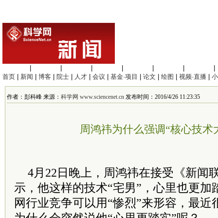
生命科学
|
医学科学
|
化学科学
|
工程材料
|
信息科学
|
地球科学
|
数理科学
|
首页
|
新闻
|
博客
|
院士
|
人才
|
会议
|
基金·项目
|
论文
|
绘图
|
视频·直播
|
小
作者：彭科峰 来源：
科学网 www.sciencenet.cn
发布时间：2016/4/26 11:23:35
周鸿祎为什么强调“核心技术
4月22日晚上，周鸿祎在接受《新闻
示，他这样的技术“宅男”，心里也更加
网行业竞争可以用“惨烈”来形容，最近