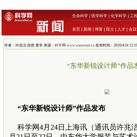
生命科学
|
医学科学
|
化学科学
|
工
首页
|
新闻
|
博客
|
院士
|
人才
|
会议
作者：许兆洁 段然 黄辛 来源：
科学网 www.sciencenet.cn
发布时间：2016/4/24 12:19
“东华新锐设计师”作品
“东华新锐设计师”作品发布
科学网4月24日上海讯（通讯员许兆
月21日至22日，由东华大学服装与艺术