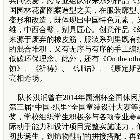
共同热爱，跨专业组队带来系列作品《
国园林花窗图案造型之美，在服装廓型
变形和改造，既体现出中国特色元素，
维，中西合璧，别具匠心。创意作品《
来源于废弃的橡皮筋，服装系列里既有
的混合堆积，又有无序与有序的手工编
低碳环保理念。此外，还有《On the othe
蚀》、《祈祷》、《训诂》、《康定斯
亮相秀场。
队长洪润曾在2014年园洲杯全国休闲
第三届“中国·织里”全国童装设计大赛
奖，学校组织学生积极参与各项专业赛
际动手能力和设计项目完整实施能力，
初步诞生，到饰物鞋帽的拼接搭配，再