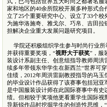
式，已与包括世界五大时尚之都著名服装
家和地区的40余所院校开展多种形式合
立了25个重要研究中心、设立了33个
为施华洛施奇、雅戈尔、巧帛、吉田拉链
担解决企业重大发展问题研究项目。
学院还积极组织学生参与时尚行业所
并获得重要奖项，“
视野大于获奖
”，服
装设计系副主任、创意组指导教师周洪
续多年带领东华学生在新西兰“世界可穿
佳绩，2012年周洪雷副教授指导的马玉
的毕业设计作品获得了该赛事包括冠亚
是中国服装设计师在此国际赛事中有史
绩。但相较于奖项他更看重学生国际视
导新锐作品时挖掘学生的创造性思维，