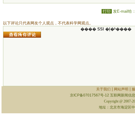
打印
发E-mail给
以下评论只代表网友个人观点，不代表科学网观点。
���� SSI �ļ�ʱ����
|
|
关于我们
网站声明
京ICP备07017567号-12
互联网新闻信息服
Copyright @ 2007-
地址：北京市海淀区中关村