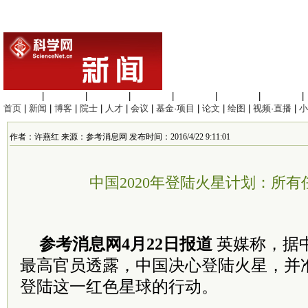
生命科学
|
医学科学
|
化学科学
|
工程材料
|
信息科学
|
地球科学
|
数理科学
|
首页
|
新闻
|
博客
|
院士
|
人才
|
会议
|
基金·项目
|
论文
|
绘图
|
视频·直播
|
小
作者：许燕红 来源：参考消息网 发布时间：2016/4/22 9:11:01
中国2020年登陆火星计划：所
参考消息网4月22日报道
英媒称，据
最高官员透露，中国决心登陆火星，并准
登陆这一红色星球的行动。