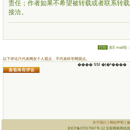
责任；作者如果不希望被转载或者联系转载
接洽。
打印
发E-mail给
以下评论只代表网友个人观点，不代表科学网观点。
���� SSI �ļ�ʱ����
|
|
关于我们
网站声明
京ICP备07017567号-12
互联网新闻信息服