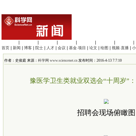
生命科学
|
医学科学
|
化学科学
|
工程材料
|
信息科学
|
地球科学
|
数理科学
|
首页
|
新闻
|
博客
|
院士
|
人才
|
会议
|
基金·项目
|
论文
|
绘图
|
视频·直播
|
小
作者：史俊庭 来源：
科学网 www.sciencenet.cn
发布时间：2016-4-13 7:7:10
豫医学卫生类就业双选会“十周岁”
招聘会现场俯瞰图