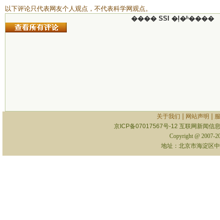
以下评论只代表网友个人观点，不代表科学网观点。
���� SSI �ļ�ʱ����
|
|
关于我们
网站声明
京ICP备07017567号-12
互联网新闻信息服
Copyright @ 2007-
地址：北京市海淀区中关村