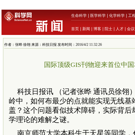
生命科学
|
医学科学
|
化学科学
|
工
首页
|
新闻
|
博客
|
院士
|
人才
|
会议
作者：张晔 徐翎 来源：科技日报 发布时间：2016/4/2 11:32:26
国际顶级GIS刊物迎来首位中
科技日报讯 （记者张晔 通讯员徐翎
岭中，如何布最少的点就能实现无线基
盖？这个问题看似技术障碍，实际背后
学理论的难解之谜。
南京师范大学本科生于天星等同学，