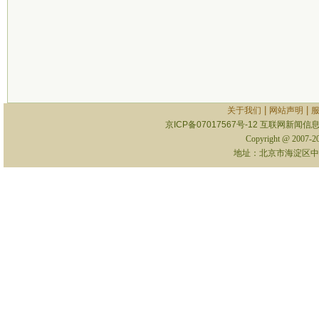
|
|
关于我们
网站声明
京ICP备07017567号-12
互联网新闻信息服
Copyright @ 2007-
地址：北京市海淀区中关村