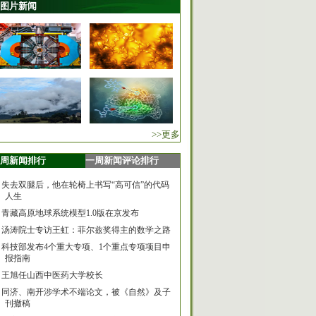
图片新闻
>>更多
周新闻排行
一周新闻评论排行
失去双腿后，他在轮椅上书写“高可信”的代码
人生
青藏高原地球系统模型1.0版在京发布
汤涛院士专访王虹：菲尔兹奖得主的数学之路
科技部发布4个重大专项、1个重点专项项目申
报指南
王旭任山西中医药大学校长
同济、南开涉学术不端论文，被《自然》及子
刊撤稿