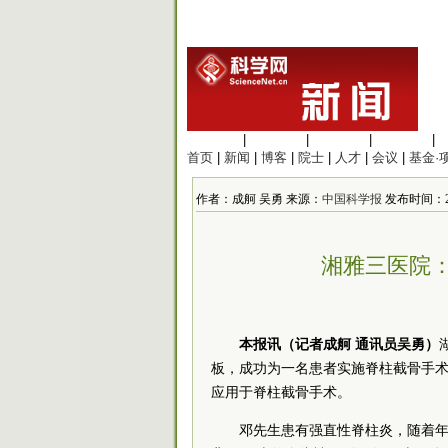
生命科学
|
医学科学
|
化学科学
|
工程材料
|
首页
|
新闻
|
博客
|
院士
|
人才
|
会议
|
基金·
作者：成舸 吴勇 来源：
中国科学报
发布时间：2016
湘雅三医院：
本报讯（记者成舸 通讯员吴勇）
板，成功为一名患者实施脊柱截骨手术
应用于脊柱截骨手术。
邓先生患有强直性脊柱炎，随着年