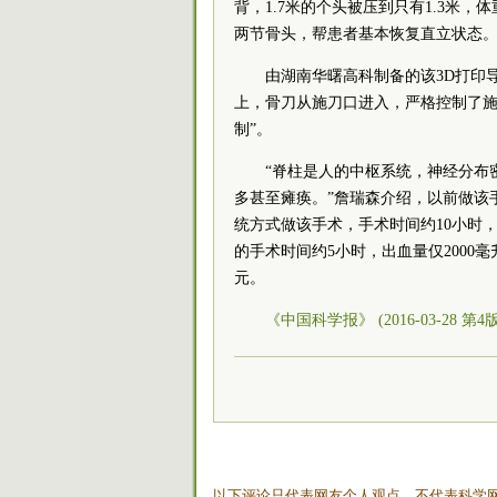
背，1.7米的个头被压到只有1.3米
两节骨头，帮患者基本恢复直立状态
由湖南华曙高科制备的该3D打印
上，骨刀从施刀口进入，严格控制了施
制”。
“脊柱是人的中枢系统，神经分布
多甚至瘫痪。”詹瑞森介绍，以前做该
统方式做该手术，手术时间约10小时，
的手术时间约5小时，出血量仅2000
元。
《中国科学报》 (2016-03-28 第4
以下评论只代表网友个人观点，不代表科学