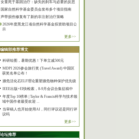
女童死于基因治疗：缺失的刹车与必要的反思
国家自然科学基金委员会发布多个项目指南
声带损伤修复有了新的非注射治疗策略
0
2026年度黑龙江省自然科学基金拟资助项目公
示
更多>>
编辑部推荐博文
科研绘图，暑期优惠！下单立减500元
MDPI 2026参会旅行奖 (Travel Award) 中国区
获奖名单公布！
濒危活化石ELF理论重塑濒危物种保护优先级
IEEE出版+EI快检索，8-9月会议合集征稿中
年度Top 10榜单 | Taylor & Francis科学与技术领
域中国作者最受欢迎 ...
当审稿人也开始使用AI，同行评议还是同行评
议吗
更多>>
论坛推荐