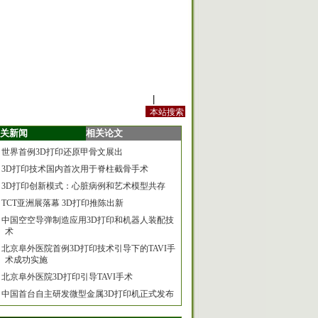
站内规定
|
手机版
关新闻
相关论文
世界首例3D打印还原甲骨文展出
3D打印技术国内首次用于脊柱截骨手术
3D打印创新模式：心脏病例和艺术模型共存
TCT亚洲展落幕 3D打印推陈出新
中国空空导弹制造应用3D打印和机器人装配技
术
北京阜外医院首例3D打印技术引导下的TAVI手
术成功实施
北京阜外医院3D打印引导TAVI手术
中国首台自主研发微型金属3D打印机正式发布