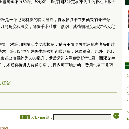
，体重也降至不到80斤。经诊断，医疗团队决定在邓先生的脊柱上截去
。
导板是一个尼龙材质的辅助器具，将该器具卡在要截去的脊椎骨
刀的角度和深度，确保手术精准、微创，其精细程度堪称“私人定
密集，对施刀的精准度要求极高，稍有不慎便可能造成患者失血过
手术，施刀定位全凭医生经验和肉眼判断，风险很高。此外，以传
患者出血量约为6000毫升，术后需进入重症监护室1周，而邓先生
毫升，术后直接进入普通病房，1周内可下地走动，费用也省了几万
一
1
版 综合)
2
3
4
5
打印
发E-mail给：
6
网观点。