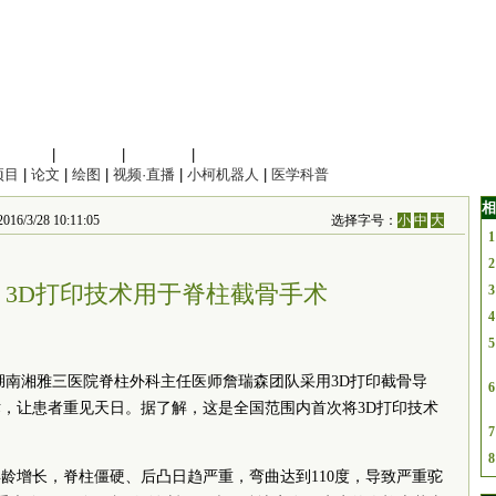
信息科学
|
地球科学
|
数理科学
|
管理综合
项目
|
论文
|
绘图
|
视频·直播
|
小柯机器人
|
医学科普
相
/3/28 10:11:05
选择字号：
小
中
大
1
2
3D打印技术用于脊柱截骨手术
3
4
5
湖南湘雅三医院脊柱外科主任医师詹瑞森团队采用3D打印截骨导
6
，让患者重见天日。据了解，这是全国范围内首次将3D打印技术
7
8
龄增长，脊柱僵硬、后凸日趋严重，弯曲达到110度，导致严重驼