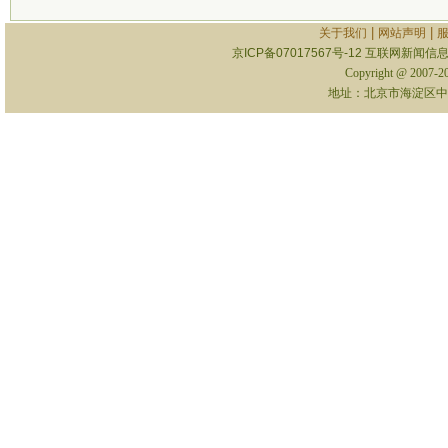
|
|
关于我们
网站声明
京ICP备07017567号-12
互联网新闻信息服
Copyright @ 2007-
地址：北京市海淀区中关村