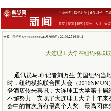
生命科学
|
医学科学
|
化学科学
|
工
首页
|
新闻
|
博客
|
院士
|
人才
|
会议
来源：
科学网 www.sciencenet.cn
发布时间：2016/3/25 16:46:11
大连理工大学在纽约模联
通讯员马坤 记者刘万生 美国纽约当地
时，纽约模拟联合国大会（2016NMU
登酒店传来喜讯：大连理工大学第十届
不懈努力，实现了大连理工大学十年来
会中的首次所有最高个人奖、最高团体