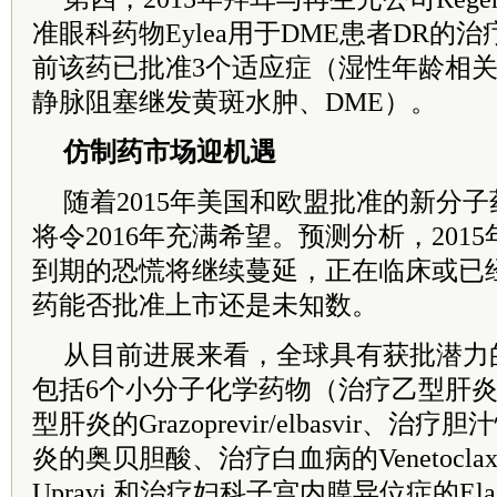
准眼科药物Eylea用于DME患者DR的治
前该药已批准3个适应症（湿性年龄相
静脉阻塞继发黄斑水肿、DME）。
仿制药市场迎机遇
随着2015年美国和欧盟批准的新分
将令2016年充满希望。预测分析，2015
到期的恐慌将继续蔓延，正在临床或已
药能否批准上市还是未知数。
从目前进展来看，全球具有获批潜力
包括6个小分子化学药物（治疗乙型肝炎的Te
型肝炎的Grazoprevir/elbasvir、
炎的奥贝胆酸、治疗白血病的Venetocl
Upravi 和治疗妇科子宫内膜异位症的Ela