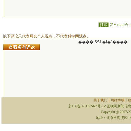
打印
发E-mail给
以下评论只代表网友个人观点，不代表科学网观点。
���� SSI �ļ�ʱ����
|
|
关于我们
网站声明
京ICP备07017567号-12
互联网新闻信息服
Copyright @ 2007-
地址：北京市海淀区中关村