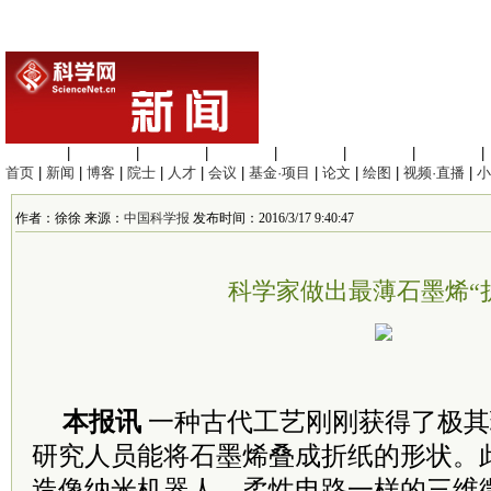
生命科学
|
医学科学
|
化学科学
|
工程材料
|
信息科学
|
地球科学
|
数理科学
|
首页
|
新闻
|
博客
|
院士
|
人才
|
会议
|
基金·项目
|
论文
|
绘图
|
视频·直播
|
小
作者：徐徐 来源：
中国科学报
发布时间：2016/3/17 9:40:47
科学家做出最薄石墨烯“
本报讯
一种古代工艺刚刚获得了极其
研究人员能将石墨烯叠成折纸的形状。
造像纳米机器人、柔性电路一样的三维