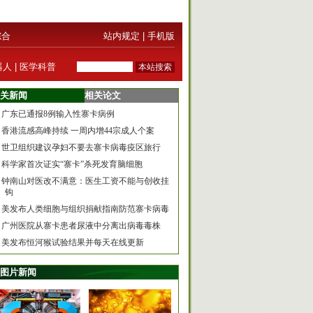
综合
站内规定
|
手机版
器人
|
医学科普
关新闻
相关论文
广东已通报8例输入性寨卡病例
香港流感高峰持续 一周内增44宗成人个案
世卫组织建议孕妇不要去寨卡病毒疫区旅行
科学家首次证实“寨卡”杀死发育脑细胞
钟南山对医改不满意：医生工资不能与创收挂
钩
美发布人类细胞与组织捐献指南防范寨卡病毒
广州医院从寨卡患者尿液中分离出病毒毒株
美发布恒河猴试验结果并每天在线更新
图片新闻