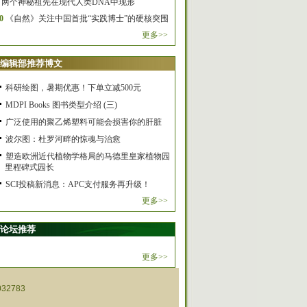
两个神秘祖先在现代人类DNA中现形
0
《自然》关注中国首批“实践博士”的硬核突围
更多>>
编辑部推荐博文
科研绘图，暑期优惠！下单立减500元
MDPI Books 图书类型介绍 (三)
广泛使用的聚乙烯塑料可能会损害你的肝脏
波尔图：杜罗河畔的惊魂与治愈
塑造欧洲近代植物学格局的马德里皇家植物园
里程碑式园长
SCI投稿新消息：APC支付服务再升级！
更多>>
论坛推荐
更多>>
32783