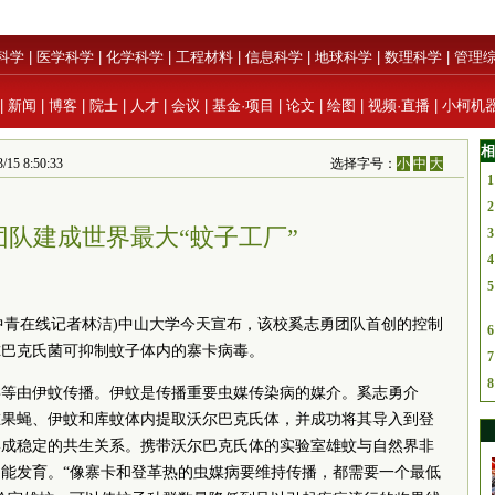
科学
|
医学科学
|
化学科学
|
工程材料
|
信息科学
|
地球科学
|
数理科学
|
管理
|
新闻
|
博客
|
院士
|
人才
|
会议
|
基金·项目
|
论文
|
绘图
|
视频·直播
|
小柯机
相
8:50:33
选择字号：
小
中
大
1
2
团队建成世界最大“蚊子工厂”
3
4
5
·中青在线记者林洁)中山大学今天宣布，该校奚志勇团队首创的控制
6
尔巴克氏菌可抑制蚊子体内的寨卡病毒。
7
8
毒等由伊蚊传播。伊蚊是传播重要虫媒传染病的媒介。奚志勇介
在果蝇、伊蚊和库蚊体内提取沃尔巴克氏体，并成功将其导入到登
形成稳定的共生关系。携带沃尔巴克氏体的实验室雄蚊与自然界非
能发育。“像寨卡和登革热的虫媒病要维持传播，都需要一个最低