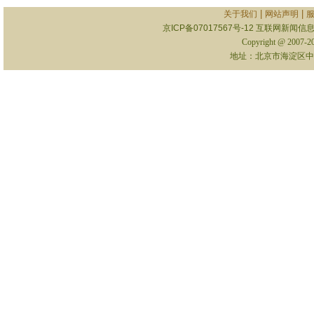
|
|
关于我们
网站声明
京ICP备07017567号-12
互联网新闻信息服
Copyright @ 2007-
地址：北京市海淀区中关村