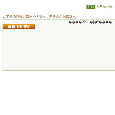
打印
发E-mail给
以下评论只代表网友个人观点，不代表科学网观点。
���� SSI �ļ�ʱ����