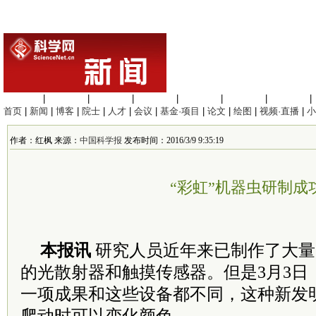
生命科学
|
医学科学
|
化学科学
|
工程材料
|
信息科学
|
地球科学
|
数理科学
|
首页
|
新闻
|
博客
|
院士
|
人才
|
会议
|
基金·项目
|
论文
|
绘图
|
视频·直播
|
小
作者：红枫 来源：
中国科学报
发布时间：2016/3/9 9:35:19
“彩虹”机器虫研制成
本报讯
研究人员近年来已制作了大量
的光散射器和触摸传感器。但是3月3日
一项成果和这些设备都不同，这种新发明