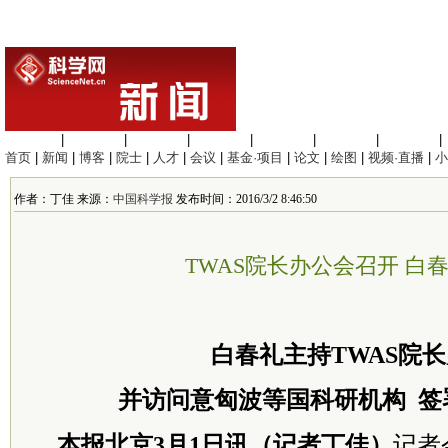
生命科学
|
医学科学
|
化学科学
|
工程材料
|
信息科学
|
地球科学
|
数理科学
|
首页
|
新闻
|
博客
|
院士
|
人才
|
会议
|
基金·项目
|
论文
|
绘图
|
视频·直播
|
小
作者：丁佳 来源：
中国科学报
发布时间：2016/3/2 8:46:50
TWAS院长办公会召开 白
白春礼主持TWAS院
并访问意匈波等国科研机构 签
本报北京3月1日讯（记者丁佳）
记者