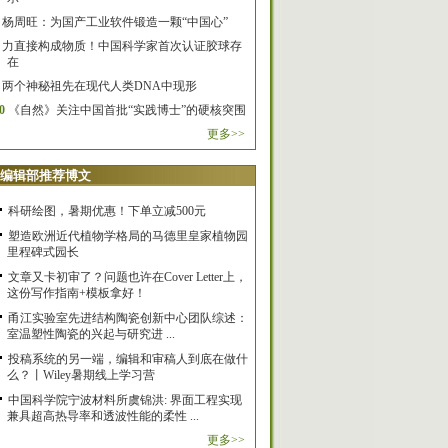
杨周旺：为国产工业软件锻造一颗“中国心”
力直接构成物质！中国科学家首次认证胶球存
在
两个神秘祖先在现代人类DNA中现形
0
《自然》关注中国首批“实践博士”的硬核突围
更多>>
编辑部推荐博文
科研绘图，暑期优惠！下单立减500元
塑造欧洲近代植物学格局的马德里皇家植物园
里程碑式园长
文章又卡初审了？问题也许在Cover Letter上，
这份写作指南+模板拿好！
甬江实验室先进结构陶瓷创新中心团队综述：
室温塑性陶瓷的兴起与研究进 ...
投稿系统的另一端，编辑和审稿人到底在做什
么？丨Wiley暑期线上学习营
中国科学院宁波材料所虞锦洪: 界面工程实现
兼具超高热导率和透波性能的柔性 ...
更多>>