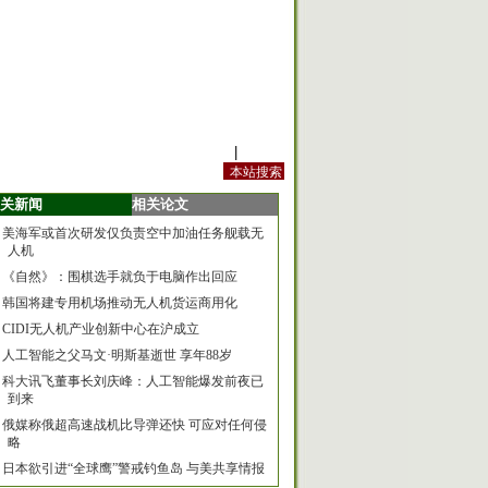
站内规定
|
手机版
关新闻
相关论文
美海军或首次研发仅负责空中加油任务舰载无
人机
《自然》：围棋选手就负于电脑作出回应
韩国将建专用机场推动无人机货运商用化
CIDI无人机产业创新中心在沪成立
人工智能之父马文·明斯基逝世 享年88岁
科大讯飞董事长刘庆峰：人工智能爆发前夜已
到来
俄媒称俄超高速战机比导弹还快 可应对任何侵
略
日本欲引进“全球鹰”警戒钓鱼岛 与美共享情报