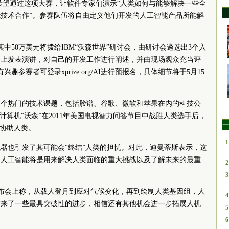
称，希望通过这项大赛，让软件专家们演示“人类如何与能够解决一些全
技术合作”。参赛队伍将自由定义他们开发的人工智能产品所能解
其中50万美元将拨给IBM“沃森世界”研讨会，由研讨会遴选出3个入
大会上发表演讲，对自己的开发工作进行阐述，并由现场观众充当评
趣参赛者可登录xprize.org/AI进行预报名，具体细节将于5月15
一个热门的技术课题，包括脸谱、谷歌、微软和苹果在内的科技公
计算机“沃森”在2011年美国电视智力问答节目中战胜人类选手后，
一
域协助人类。
1
器也引发了其可能会“终结”人类的担忧。对此，迪曼蒂斯表示，这
，人工智能将是用来解决人类面临的重大挑战以及了解未来的最重
2
3
发布会上称，从载人登月到应对气候变化，再到绘制人类基因组，人
4
带来了一些最具突破性的进步，相信还有其他机会进一步拓展人机
5
6