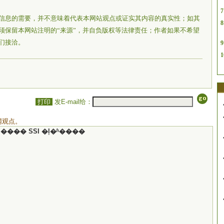
7
信息的需要，并不意味着代表本网站观点或证实其内容的真实性；如其
8
须保留本网站注明的“来源”，并自负版权等法律责任；作者如果不希望
们接洽。
9
1
打印
发E-mail给：
网观点。
���� SSI �ļ�ʱ����