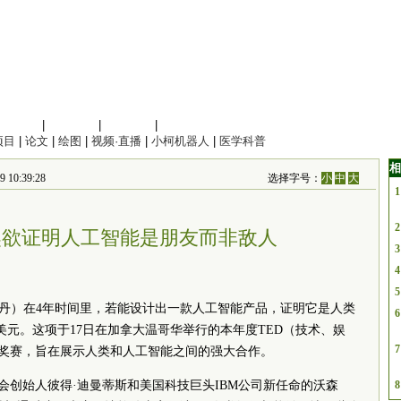
信息科学
|
地球科学
|
数理科学
|
管理综合
项目
|
论文
|
绘图
|
视频·直播
|
小柯机器人
|
医学科普
相
0:39:28
选择字号：
小
中
大
1
2
大奖欲证明人工智能是朋友而非敌人
3
4
5
者陈丹）在4年时间里，若能设计出一款人工智能产品，证明它是人类
6
美元。这项于17日在加拿大温哥华举行的本年度TED（技术、娱
7
奖赛，旨在展示人类和人工智能之间的强大合作。
会创始人彼得·迪曼蒂斯和美国科技巨头IBM公司新任命的沃森
8