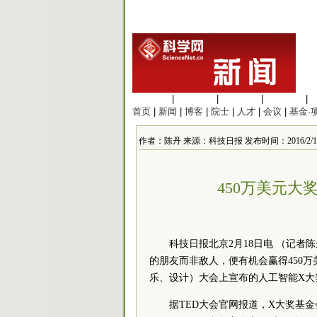
生命科学
|
医学科学
|
化学科学
|
工程材料
|
首页
|
新闻
|
博客
|
院士
|
人才
|
会议
|
基金·
作者：陈丹 来源：科技日报 发布时间：2016/2/19 1
450万美元
科技日报北京2月18日电 （记
的朋友而非敌人，便有机会赢得450万
乐、设计）大会上宣布的人工智能X大
据TED大会官网报道，X大奖基金