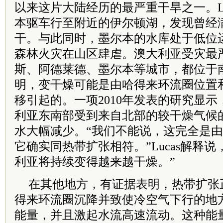
以来这片大陆经历的最严重干旱之一。Lu
本驱车行至附近的伊尔顿湖，发现曾经
干。与此同时，墨尔本的水库处于低位
森林火灾在山区肆虐。澳大利亚受灾最
斯、阿德莱德、墨尔本等城市，都位于南
明，变干燥可能是由哈得来环流圈位置
移引起的。一项2010年发表的研究显
利亚东南部受到来自北部的较干燥气候
水大幅减少。“我们不能说，这完全是
它确实同热带扩张相符。”Lucas解释
利亚将持续变得越来越干燥。”
在其他地方，有证据表明，热带扩张
得来环流圈沉降并致使冷空气下行的地
能量，并且激起水流高速流动。这种能