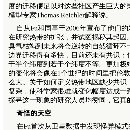
度的迁移便足以对这些社区产生巨大的
模型专家Thomas Reichler解释说。
自从Fu和同事于2006年宣布了他们
在研究热带的扩张，并试图揭秘其起因
臭氧枯竭到未来将会逆转的自然循环不
边界迁移得有多快，目前还未有共识：
于半个纬度到若干个纬度不等。更加极
的变化将会像在1个世纪的时间里把伦
么大。关于如何定义热带地区缺少共识
复杂，使科学家很难就变化幅度达成一
探寻这一现象的研究人员均赞同，它真
奇怪的天空
在Fu首次从卫星数据中发现怪异模式的同