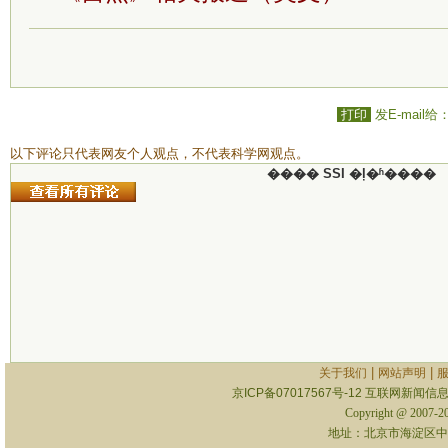
打印
发E-mail给
以下评论只代表网友个人观点，不代表科学网观点。
���� SSI �ļ�ʱ����
|
|
关于我们
网站声明
京ICP备07017567号-12
互联网新闻信息服
Copyright @ 2007-
地址：北京市海淀区中关村