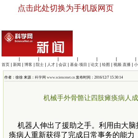
点击此处切换为手机版网页
生命科学
|
医学科学
|
化学科学
|
工程材料
|
信息科学
|
地球科学
|
数理科学
|
首页
|
新闻
|
博客
|
院士
|
人才
|
会议
|
基金·项目
|
论文
|
绘图
|
视频·直播
|
小
作者：徐徐 来源：
科学网 www.sciencenet.cn
发布时间：2016/12/7 15:30:14
机械手外骨骼让四肢瘫痪病人
机器人伸出了援助之手。利用由大脑
痪病人重新获得了完成日常事务的能力