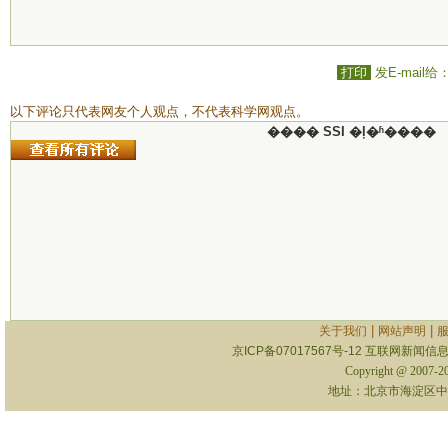
打印
发E-mail给
以下评论只代表网友个人观点，不代表科学网观点。
���� SSI �ļ�ʱ����
|
|
关于我们
网站声明
京ICP备07017567号-12
互联网新闻信息服
Copyright @ 2007-
地址：北京市海淀区中关村