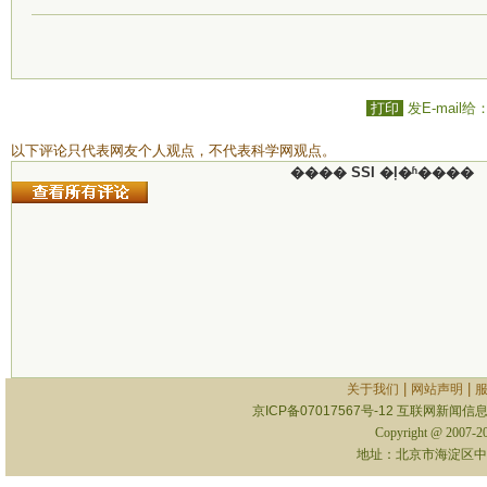
打印
发E-mail给
以下评论只代表网友个人观点，不代表科学网观点。
���� SSI �ļ�ʱ����
|
|
关于我们
网站声明
京ICP备07017567号-12
互联网新闻信息服
Copyright @ 2007-
地址：北京市海淀区中关村