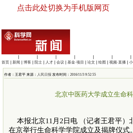
点击此处切换为手机版网页
生命科学
|
医学科学
|
化学科学
|
工程材料
|
信息科学
|
地球科学
|
数理科学
|
首页
|
新闻
|
博客
|
院士
|
人才
|
会议
|
基金·项目
|
论文
|
绘图
|
视频·直播
|
小
作者：王君平 来源：
人民日报
发布时间：2016/11/3 9:52:55
北京中医药大学成立生命
本报北京11月2日电 （记者王君平
在京举行生命科学学院成立及揭牌仪式