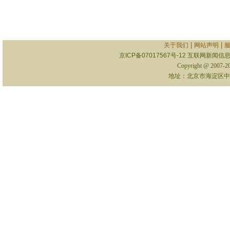
|
|
关于我们
网站声明
京ICP备07017567号-12
互联网新闻信息服
Copyright @ 2007-
地址：北京市海淀区中关村