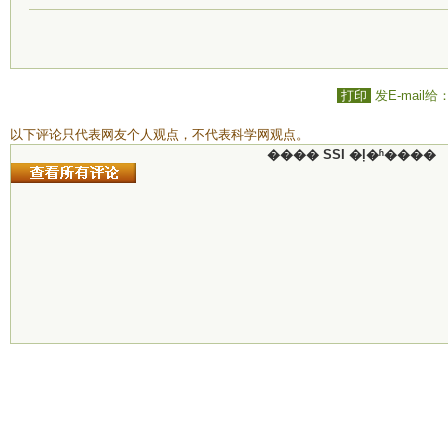
打印
发E-mail给
以下评论只代表网友个人观点，不代表科学网观点。
���� SSI �ļ�ʱ����