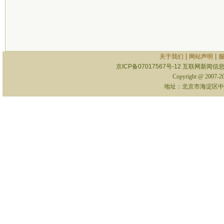
|
|
关于我们
网站声明
京ICP备07017567号-12
互联网新闻信息服
Copyright @ 2007-
地址：北京市海淀区中关村