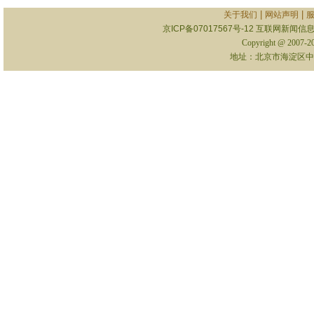
|
|
关于我们
网站声明
京ICP备07017567号-12
互联网新闻信息服
Copyright @ 2007-
地址：北京市海淀区中关村