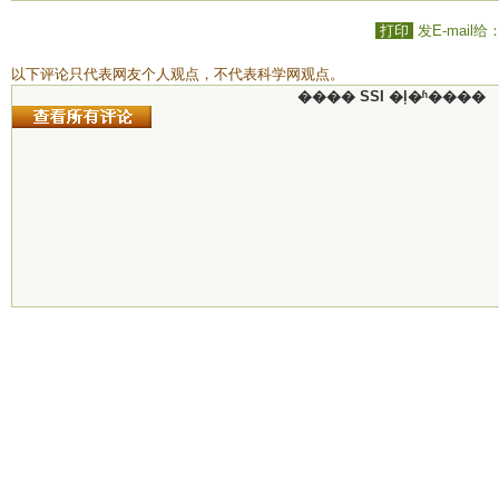
打印
发E-mail给
以下评论只代表网友个人观点，不代表科学网观点。
���� SSI �ļ�ʱ����