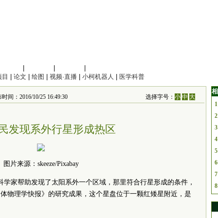
信息科学
|
地球科学
|
数理科学
|
管理综合
项目
|
论文
|
绘图
|
视频·直播
|
小柯机器人
|
医学科普
相
间：2016/10/25 16:49:30
选择字号：
小
中
大
1
2
民发现系外行星形成热区
3
4
5
6
图片来源：skeeze/Pixabay
7
科学家帮助发现了太阳系外一个区域，那里符合行星形成的条件，
8
天体物理学快报》的研究成果，这个星盘位于一颗红矮星附近，是