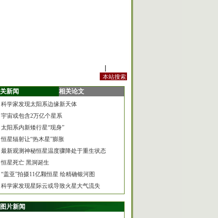
站内规定
|
手机版
关新闻
相关论文
科学家发现太阳系边缘新天体
宇宙或包含2万亿个星系
太阳系内新矮行星“现身”
恒星辐射让“热木星”膨胀
最新观测神秘恒星温度骤降处于重生状态
恒星死亡 黑洞诞生
“盖亚”拍摄11亿颗恒星 绘精确银河图
科学家发现星际云或导致火星大气流失
图片新闻