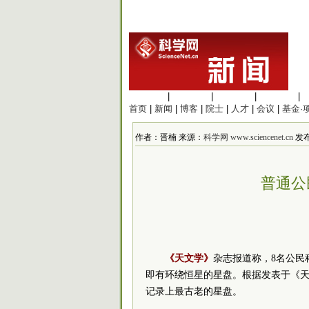
生命科学
|
医学科学
|
化学科学
|
工程材料
|
首页
|
新闻
|
博客
|
院士
|
人才
|
会议
|
基金·
作者：晋楠 来源：
科学网 www.sciencenet.cn
发布时
普通公
《天文学》
杂志报道称，8名公民
即有环绕恒星的星盘。根据发表于《
记录上最古老的星盘。