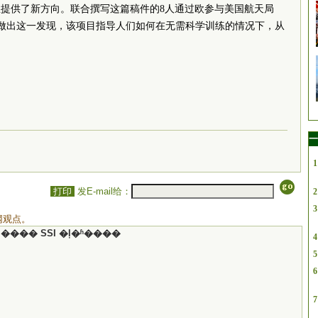
提供了新方向。联合撰写这篇稿件的8人通过欧参与美国航天局
探”做出这一发现，该项目指导人们如何在无需科学训练的情况下，从
）
一
1
打印
发E-mail给：
2
3
网观点。
���� SSI �ļ�ʱ����
4
5
6
7