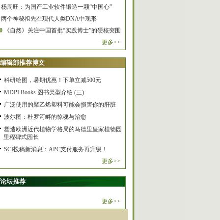
杨周旺：为国产工业软件锻造一颗“中国心”
两个神秘祖先在现代人类DNA中现形
0
《自然》关注中国首批“实践博士”的硬核突围
更多>>
编辑部推荐博文
科研绘图，暑期优惠！下单立减500元
MDPI Books 图书类型介绍 (三)
广泛使用的聚乙烯塑料可能会损害你的肝脏
波尔图：杜罗河畔的惊魂与治愈
塑造欧洲近代植物学格局的马德里皇家植物园
里程碑式园长
SCI投稿新消息：APC支付服务再升级！
更多>>
论坛推荐
更多>>