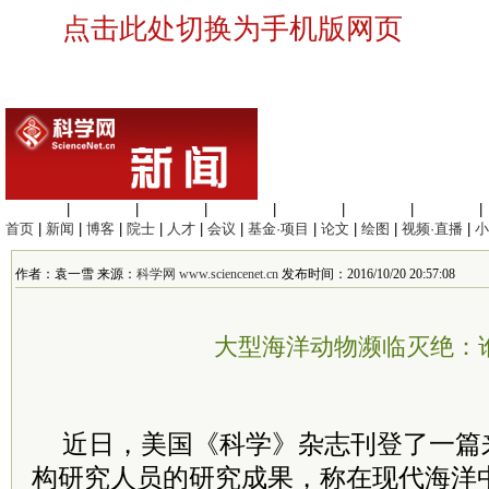
点击此处切换为手机版网页
生命科学
|
医学科学
|
化学科学
|
工程材料
|
信息科学
|
地球科学
|
数理科学
|
首页
|
新闻
|
博客
|
院士
|
人才
|
会议
|
基金·项目
|
论文
|
绘图
|
视频·直播
|
小
作者：袁一雪 来源：
科学网 www.sciencenet.cn
发布时间：2016/10/20 20:57:08
大型海洋动物濒临灭绝：
近日，美国《科学》杂志刊登了一篇
构研究人员的研究成果，称在现代海洋