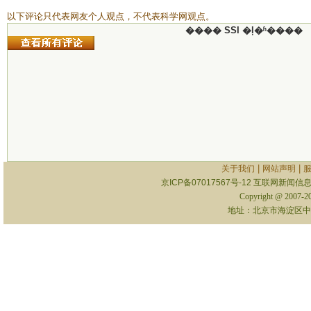
以下评论只代表网友个人观点，不代表科学网观点。
���� SSI �ļ�ʱ����
|
|
关于我们
网站声明
京ICP备07017567号-12
互联网新闻信息服
Copyright @ 2007-
地址：北京市海淀区中关村