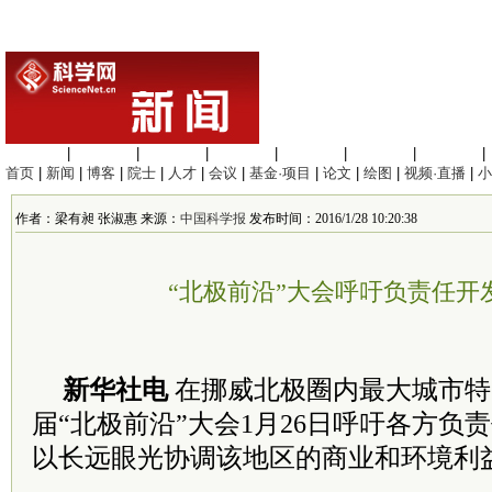
生命科学
|
医学科学
|
化学科学
|
工程材料
|
信息科学
|
地球科学
|
数理科学
|
首页
|
新闻
|
博客
|
院士
|
人才
|
会议
|
基金·项目
|
论文
|
绘图
|
视频·直播
|
小
作者：梁有昶 张淑惠 来源：
中国科学报
发布时间：2016/1/28 10:20:38
“北极前沿”大会呼吁负责任开
新华社电
在挪威北极圈内最大城市特
届“北极前沿”大会1月26日呼吁各方负
以长远眼光协调该地区的商业和环境利