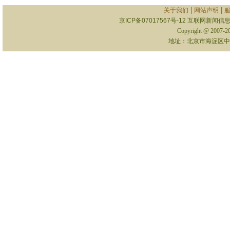
|
|
关于我们
网站声明
京ICP备07017567号-12
互联网新闻信息服
Copyright @ 2007-
地址：北京市海淀区中关村