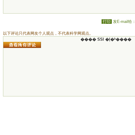
打印
发E-mail给
以下评论只代表网友个人观点，不代表科学网观点。
���� SSI �ļ�ʱ����