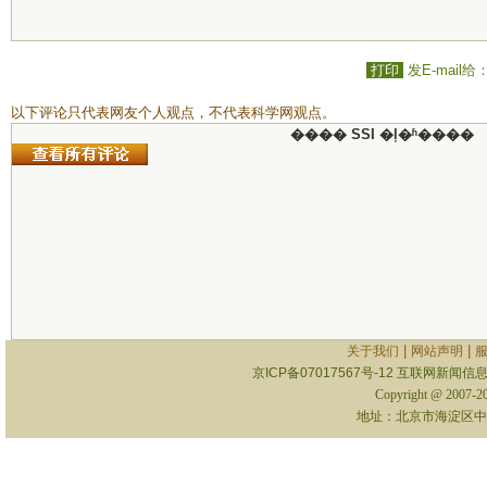
打印
发E-mail给
以下评论只代表网友个人观点，不代表科学网观点。
���� SSI �ļ�ʱ����
|
|
关于我们
网站声明
京ICP备07017567号-12
互联网新闻信息服
Copyright @ 2007-
地址：北京市海淀区中关村