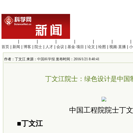
生命科学
|
医学科学
|
化学科学
|
工程材料
|
信息科学
|
地球科学
|
数理科学
|
首页
|
新闻
|
博客
|
院士
|
人才
|
会议
|
基金·项目
|
论文
|
绘图
|
视频·直播
|
小
作者：丁文江 来源：
中国科学报
发布时间：2016/1/21 8:40:41
丁文江院士：绿色设计是中国
中国工程院院士丁
■丁文江