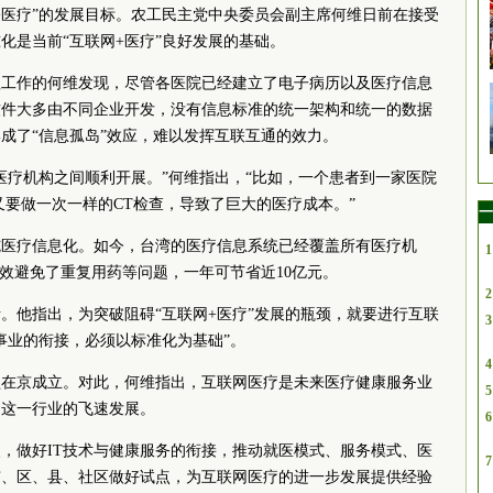
+医疗”的发展目标。农工民主党中央委员会副主席何维日前在接受
化是当前“互联网+医疗”良好发展的基础。
理工作的何维发现，尽管各医院已经建立了电子病历以及医疗信息
软件大多由不同企业开发，没有信息标准的统一架构和统一的数据
成了“信息孤岛”效应，难以发挥互联互通的效力。
医疗机构之间顺利开展。”何维指出，“比如，一个患者到一家医院
又要做一次一样的CT检查，导致了巨大的医疗成本。”
一
实施医疗信息化。如今，台湾的医疗信息系统已经覆盖所有医疗机
1
有效避免了重复用药等问题，一年可节省近10亿元。
2
。他指出，为突破阻碍“互联网+医疗”发展的瓶颈，就要进行互联
3
事业的衔接，必须以标准化为基础”。
4
盟在京成立。对此，何维指出，互联网医疗是未来医疗健康服务业
5
了这一行业的飞速发展。
6
，做好IT技术与健康服务的衔接，推动就医模式、服务模式、医
7
市、区、县、社区做好试点，为互联网医疗的进一步发展提供经验