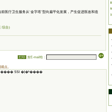
8
9
动当前医疗卫生服务从‘金字塔’型向扁平化发展，产生促进医改和造
1
版 综合)
打印
发E-mail给：
网观点。
���� SSI �ļ�ʱ����