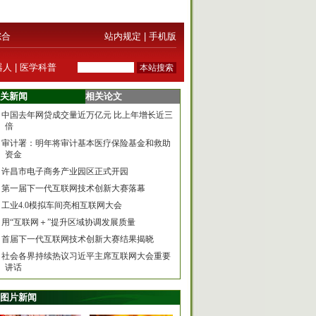
综合
站内规定
|
手机版
器人
|
医学科普
关新闻
相关论文
中国去年网贷成交量近万亿元 比上年增长近三
倍
审计署：明年将审计基本医疗保险基金和救助
资金
许昌市电子商务产业园区正式开园
第一届下一代互联网技术创新大赛落幕
工业4.0模拟车间亮相互联网大会
用“互联网＋”提升区域协调发展质量
首届下一代互联网技术创新大赛结果揭晓
社会各界持续热议习近平主席互联网大会重要
讲话
图片新闻