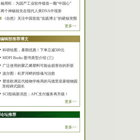
杨周旺：为国产工业软件锻造一颗“中国心”
两个神秘祖先在现代人类DNA中现形
0
《自然》关注中国首批“实践博士”的硬核突围
更多>>
编辑部推荐博文
科研绘图，暑期优惠！下单立减500元
MDPI Books 图书类型介绍 (三)
广泛使用的聚乙烯塑料可能会损害你的肝脏
波尔图：杜罗河畔的惊魂与治愈
塑造欧洲近代植物学格局的马德里皇家植物园
里程碑式园长
SCI投稿新消息：APC支付服务再升级！
更多>>
论坛推荐
更多>>