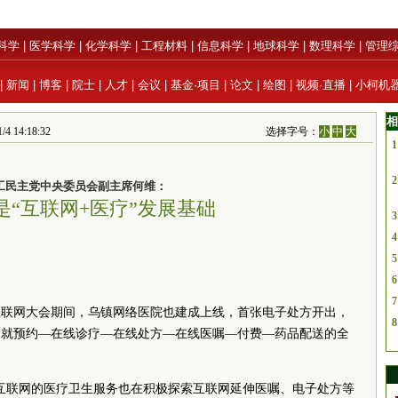
科学
|
医学科学
|
化学科学
|
工程材料
|
信息科学
|
地球科学
|
数理科学
|
管理
|
新闻
|
博客
|
院士
|
人才
|
会议
|
基金·项目
|
论文
|
绘图
|
视频·直播
|
小柯机
相
 14:18:32
选择字号：
小
中
大
1
2
工民主党中央委员会副主席何维：
是“互联网+医疗”发展基础
3
4
5
6
7
互联网大会期间，乌镇网络医院也建成上线，首张电子处方开出，
8
人就预约—在线诊疗—在线处方—在线医嘱—付费—药品配送的全
于互联网的医疗卫生服务也在积极探索互联网延伸医嘱、电子处方等