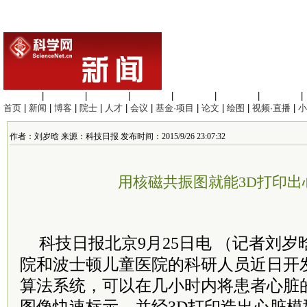
生命科学
|
医学科学
|
化学科学
|
工程材料
|
信息科学
|
地球科学
|
数理科学
|
首页
|
新闻
|
博客
|
院士
|
人才
|
会议
|
基金·项目
|
论文
|
绘图
|
视频·直播
|
小
作者：刘岁晗 来源：科技日报 发布时间：2015/9/26 23:07:32
用核磁共振图就能3D打印出
科技日报北京9月25日电 （记者刘
院和波士顿儿童医院的科研人员近日开
算法系统，可以在几小时内将患者心脏的