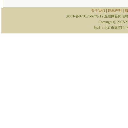
|
|
关于我们
网站声明
京ICP备07017567号-12
互联网新闻信息服
Copyright @ 2007-
地址：北京市海淀区中关村