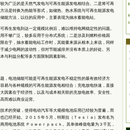
用较为广泛的是天然气发电与可再生能源发电相结合。二是将可再
8
统方法是转换为热能等形式，如储热、热水系统与可再生能源发电
9
力储能方法，以往的应用中，主要表现为抽水蓄能电站。
1
决可再生发电到达一定规模比例后，难以维持电网稳定性的问题。
应用不够广泛，较多应用于分布式系统；二是涉及到燃料价格因
局限在于，抽水蓄能电站工作时，其能量来源从根本上来说，同样
利于减少电网的波动性，但对节能减排并没有本质上的好处。另
成本与利益分配等多方面限制因素影响。
问题，电池储能可能是可再生能源发电不稳定性的最有效经济方
，容易与各种规模的可再生能源发电相结合；充电放电快速，直接
最大因素在于经济性，以及与成本相关联的充放电效率、安全性、
本高而难以商业运营。
池技术的突破，使得电动汽车等大规模电池应用已经较为普遍，而
试也已经开始。２０１５年５月，特斯拉（Ｔｅｓｌａ）发布名为
商用电池系统 Ｐｏｗｅｒｐａｃｋ。其单体峰值电量为３千瓦，