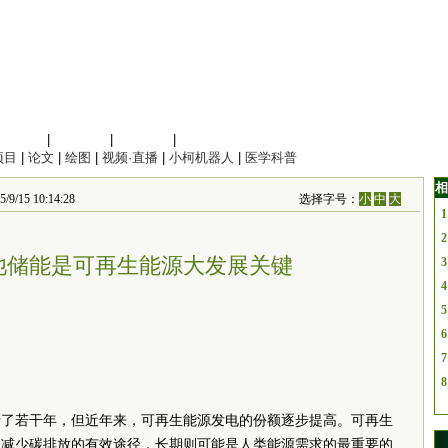
信息科学
|
地球科学
|
数理科学
|
管理综合
项目
|
论文
|
绘图
|
视频·直播
|
小柯机器人
|
医学科普
相
/15 10:14:28
选择字号：
小
中
大
1
2
池储能是可再生能源大发展关键
3
4
5
6
7
8
行了若干年，但近年来，可再生能源发电的份额逐步提高。可再生
是减少碳排放的有效途径，长期则可能是人类能源需求的最重要的