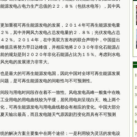
生能源发电占电力生产总值的２２．８％（包括水电等），其中风
而更加重视可再生能源发电的发展，２０１４年可再生能源发电量
２２％，其中并网风力发电占总发电量的２．８％；光伏发电占总
．４２％。２０１４年，在中美双方发布的联合声明中，中国提出
到峰值且将努力早日达峰值，并相应地将２０３０年非化石能源占
此前的规划是到２０２０年非化石能源占比为１５％。考虑到水电
，风光电的发展潜力非常大。
一
，也是最大的可再生能源发电国，因此中国对全球可再生能源发展
1
的问题，是可再生能源发电的间歇性与不可预测性。
2
时间段与用电时间段存在着不一致性。风电发电高峰一般集中在晚
3
而工业用电的用电曲线较为平缓，居民用电则呈现白天、晚上两个
变化，可再生能源发电与用电曲线都会有相应的变化。中国大部分
4
电夏天输出最高，而且发电随天气原因剧烈变化而具有不可预测
5
6
传统的解决方案主要集中在两个途径：一是利用较为灵活的发电设
7