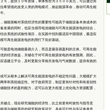
９２％，提供１０年质保，单体售价为３５００美元，可以通过简
斯拉希望借此改变人类的用电模式，掀起能源革命，推动可再生能
吹牛。
统，储能策略对系统经济性的重要性可能高于储能设备本身成本的
设备发展的同时，也应当倡导电池储能与可再生能源发电的结合，
能结合系统的试验性项目，在实践中找到最适应中国现状，最适应
规模可再生能源发电的利用打下良好基础。
目可能是电池储能最易介入，而且是最容易盈利的主体。可再生能
最优的经济效益，关键在于对可再生能源发电的有效预测。因此，
也应该建立平台，及时更新分享相关发电与气候数据，提供有效的
术或可从根本上解决可再生能源发电的不稳定性问题，大规模扩大
并网率和系统稳定性。对于政府而言，制定更有针对性和有差别性
池储能技术的盈利能力，还可以在更大程度上优化电力资源配置，
个关键点，现在研究储能的经济性，比之前更有时效性与指导意
生能源与储能系统的研究和政策设定，具有可行性与实证参考意