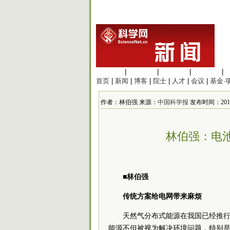
生命科学
|
医学科学
|
化学科学
|
工程材料
|
首页
|
新闻
|
博客
|
院士
|
人才
|
会议
|
基金·
作者：林伯强 来源：
中国科学报
发布时间：2015/9
林伯强：电
■林伯强
传统方案给电网带来麻烦
天然气分布式能源在我国已经推
能源不但被视为解决环境问题，特别