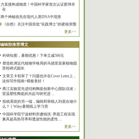
力直接构成物质！中国科学家首次认证胶球存
在
两个神秘祖先在现代人类DNA中现形
0
《自然》关注中国首批“实践博士”的硬核突围
更多>>
编辑部推荐博文
科研绘图，暑期优惠！下单立减500元
塑造欧洲近代植物学格局的马德里皇家植物园
里程碑式园长
文章又卡初审了？问题也许在Cover Letter上，
这份写作指南+模板拿好！
甬江实验室先进结构陶瓷创新中心团队综述：
室温塑性陶瓷的兴起与研究进 ...
投稿系统的另一端，编辑和审稿人到底在做什
么？丨Wiley暑期线上学习营
中国科学院宁波材料所虞锦洪: 界面工程实现
兼具超高热导率和透波性能的柔性 ...
更多>>