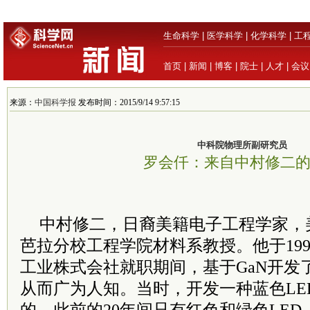
生命科学
|
医学科学
|
化学科学
|
工
首页
|
新闻
|
博客
|
院士
|
人才
|
会议
来源：
中国科学报
发布时间：2015/9/14 9:57:15
中科院物理所副研究员
罗会仟：来自中村修二
中村修二，日裔美籍电子工程学家，
芭拉分校工程学院材料系教授。他于19
工业株式会社就职期间，基于GaN开发
从而广为人知。当时，开发一种蓝色LE