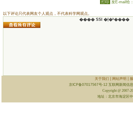
打印
发E-mail给
以下评论只代表网友个人观点，不代表科学网观点。
���� SSI �ļ�ʱ����
|
|
关于我们
网站声明
京ICP备07017567号-12
互联网新闻信息服
Copyright @ 2007-
地址：北京市海淀区中关村