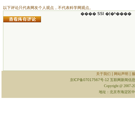
以下评论只代表网友个人观点，不代表科学网观点。
���� SSI �ļ�ʱ����
|
|
关于我们
网站声明
京ICP备07017567号-12
互联网新闻信息服
Copyright @ 2007-
地址：北京市海淀区中关村