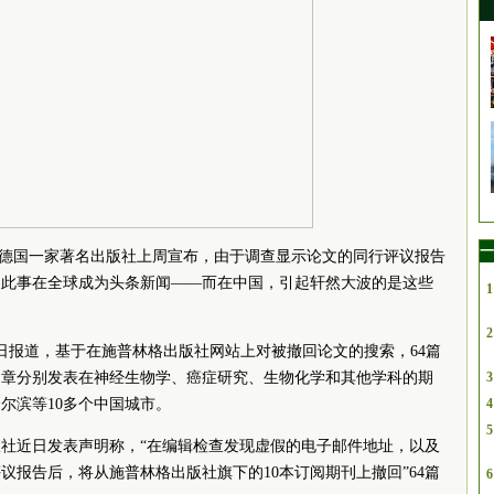
一
称，德国一家著名出版社上周宣布，由于调查显示论文的同行评议报告
。此事在全球成为头条新闻——而在中国，引起轩然大波的是这些
1
2
5日报道，基于在施普林格出版社网站上对被撤回论文的搜索，64篇
文章分别发表在神经生物学、癌症研究、生物化学和其他学科的期
3
尔滨等10多个中国城市。
4
5
社近日发表声明称，“在编辑检查发现虚假的电子邮件地址，以及
议报告后，将从施普林格出版社旗下的10本订阅期刊上撤回”64篇
6