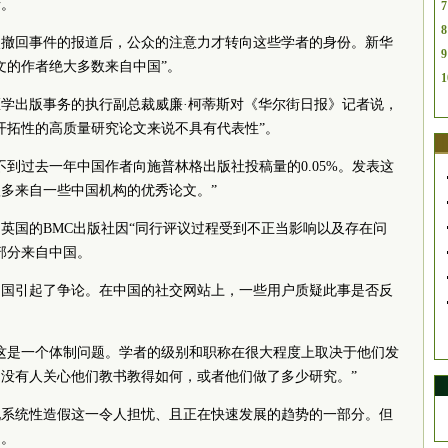
者。
7
8
次撤回事件的报道后，公众的注意力才转向这些学者的身份。新华
9
文的作者绝大多数来自中国”。
1
学出版事务的执行副总裁威廉·柯蒂斯对《华尔街日报》记者说，
开拓性的高质量研究论文来说不具有代表性”。
不到过去一年中国作者向施普林格出版社投稿量的0.05%。发表这
多来自一些中国机构的优秀论文。”
英国的BMC出版社因“同行评议过程受到不正当影响以及存在问
部分来自中国。
中国引起了争论。在中国的社交网站上，一些用户质疑此事是否反
这是一个体制问题。学者的级别和职称在很大程度上取决于他们发
没有人关心他们教书教得如何，或者他们做了多少研究。”
现系统性造假这一令人担忧、且正在快速发展的趋势的一部分。但
国。