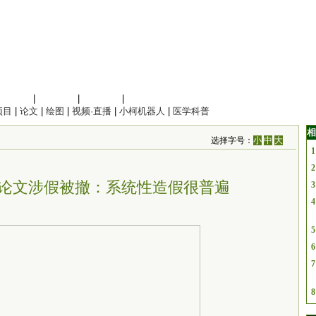
信息科学
|
地球科学
|
数理科学
|
管理综合
项目
|
论文
|
绘图
|
视频·直播
|
小柯机器人
|
医学科普
相
选择字号：
小
中
大
1
2
论文涉假被撤：系统性造假很普遍
3
4
5
6
7
8