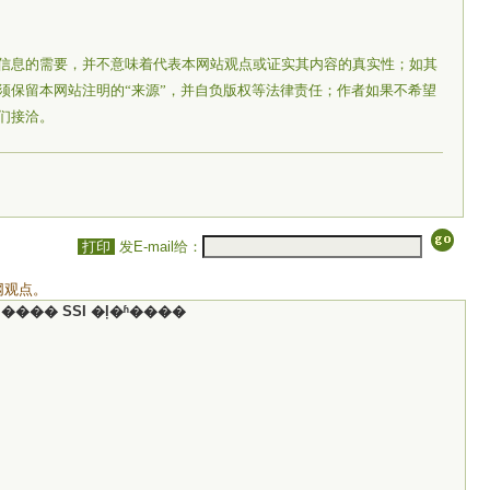
信息的需要，并不意味着代表本网站观点或证实其内容的真实性；如其
须保留本网站注明的“来源”，并自负版权等法律责任；作者如果不希望
们接洽。
打印
发E-mail给：
网观点。
���� SSI �ļ�ʱ����