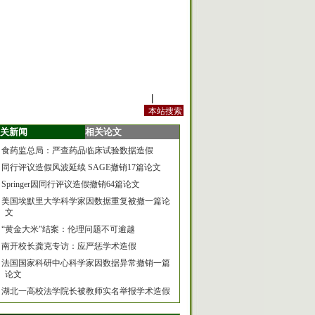
站内规定
|
手机版
关新闻
相关论文
食药监总局：严查药品临床试验数据造假
同行评议造假风波延续 SAGE撤销17篇论文
Springer因同行评议造假撤销64篇论文
美国埃默里大学科学家因数据重复被撤一篇论
文
“黄金大米”结案：伦理问题不可逾越
南开校长龚克专访：应严惩学术造假
法国国家科研中心科学家因数据异常撤销一篇
论文
湖北一高校法学院长被教师实名举报学术造假