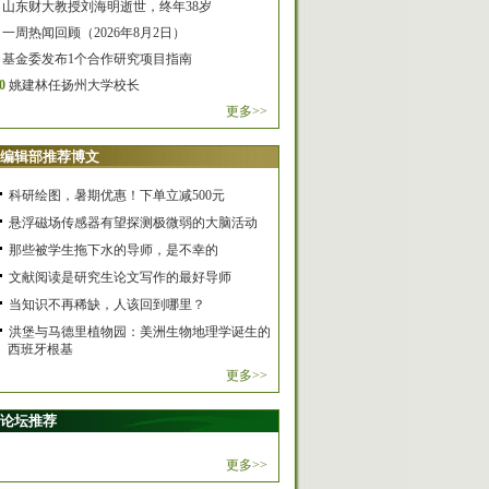
山东财大教授刘海明逝世，终年38岁
一周热闻回顾（2026年8月2日）
基金委发布1个合作研究项目指南
0
姚建林任扬州大学校长
更多>>
编辑部推荐博文
科研绘图，暑期优惠！下单立减500元
悬浮磁场传感器有望探测极微弱的大脑活动
那些被学生拖下水的导师，是不幸的
文献阅读是研究生论文写作的最好导师
当知识不再稀缺，人该回到哪里？
洪堡与马德里植物园：美洲生物地理学诞生的
西班牙根基
更多>>
论坛推荐
更多>>