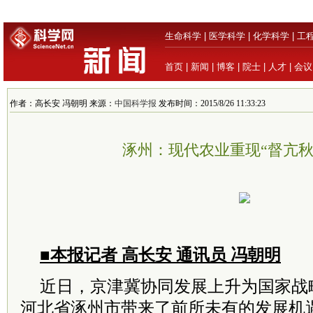
生命科学
|
医学科学
|
化学科学
|
工
首页
|
新闻
|
博客
|
院士
|
人才
|
会议
作者：高长安 冯朝明 来源：
中国科学报
发布时间：2015/8/26 11:33:23
涿州：现代农业重现“督亢秋
■本报记者 高长安 通讯员 冯朝明
近日，京津冀协同发展上升为国家战
河北省涿州市带来了前所未有的发展机