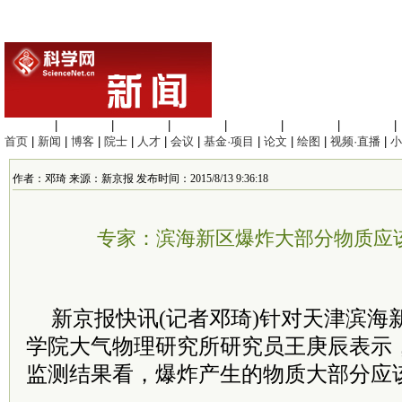
生命科学
|
医学科学
|
化学科学
|
工程材料
|
信息科学
|
地球科学
|
数理科学
|
首页
|
新闻
|
博客
|
院士
|
人才
|
会议
|
基金·项目
|
论文
|
绘图
|
视频·直播
|
小
作者：邓琦 来源：新京报 发布时间：2015/8/13 9:36:18
专家：滨海新区爆炸大部分物质应
新京报快讯(记者邓琦)针对天津滨海
学院大气物理研究所研究员王庚辰表示
监测结果看，爆炸产生的物质大部分应