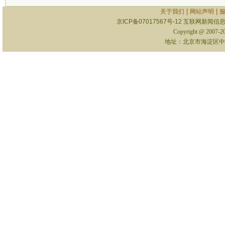
|
|
关于我们
网站声明
京ICP备07017567号-12
互联网新闻信息服
Copyright @ 2007-
地址：北京市海淀区中关村