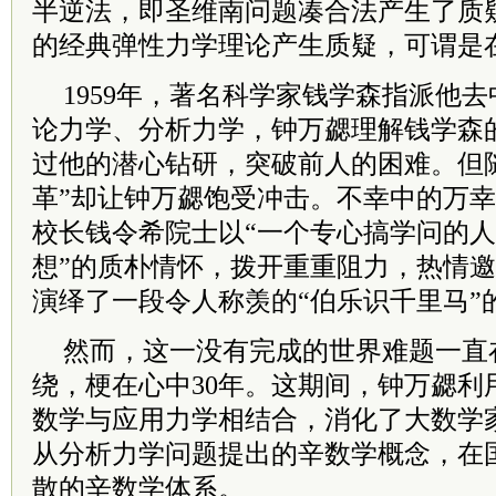
半逆法，即圣维南问题凑合法产生了质疑
的经典弹性力学理论产生质疑，可谓是在
1959年，著名科学家钱学森指派他
论力学、分析力学，钟万勰理解钱学森
过他的潜心钻研，突破前人的困难。但随
革”却让钟万勰饱受冲击。不幸中的万
校长钱令希院士以“一个专心搞学问的
想”的质朴情怀，拨开重重阻力，热情
演绎了一段令人称羡的“伯乐识千里马”
然而，这一没有完成的世界难题一直
绕，梗在心中30年。这期间，钟万勰利
数学与应用力学相结合，消化了大数学家赫
从分析力学问题提出的辛数学概念，在
散的辛数学体系。