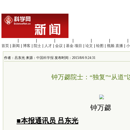
生命科学
|
医学科学
|
化学科学
|
工程材料
|
信息科学
|
地球科学
|
数理科学
|
首页
|
新闻
|
博客
|
院士
|
人才
|
会议
|
基金·项目
|
论文
|
绘图
|
视频·直播
|
小
作者：吕东光 来源：
中国科学报
发布时间：2015/8/6 9:24:31
钟万勰院士：“独复”“从道”
钟万勰
■本报通讯员 吕东光