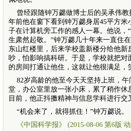
曾经跟随钟万勰做博士后的吴承伟教
年前他在窗下看到钟万勰身居45平方米
子在计算机旁工作的感人一幕。他说，
生肃然起敬。”钟万勰几十年来一直住
东山红楼里，后来学校盖新楼分给他新
吵，怕影响搞科研。于是，学校就把对
的房间打通让他住，这就让他很满足，笑
82岁高龄的他至今天天坚持上班，
堂，办公室里放一张小床，累了稍作休
目前，他正抖擞精神与信息学科进行交
“机会来了，就得抓住！”钟万勰说。
《中国科学报》 (2015-08-06 第6版 动