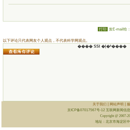
打印
发E-mail给
以下评论只代表网友个人观点，不代表科学网观点。
���� SSI �ļ�ʱ����
|
|
关于我们
网站声明
京ICP备07017567号-12
互联网新闻信息服
Copyright @ 2007-
地址：北京市海淀区中关村