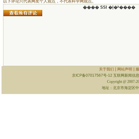
以下评论只代表网友个人观点，不代表科学网观点。
���� SSI �ļ�ʱ����
|
|
关于我们
网站声明
京ICP备07017567号-12
互联网新闻信息服
Copyright @ 2007-
地址：北京市海淀区中关村