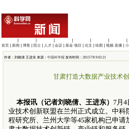
生命科学
|
医学科学
|
化学科学
|
工程材料
|
信息科学
|
地球科学
|
数理科学
|
首页
|
新闻
|
博客
|
院士
|
人才
|
会议
|
基金·项目
|
论文
|
绘图
|
视频·直播
|
小
作者：刘晓倩 王进东 来源：
中国科学报
发布时间：2015/7/8 9:03:21
甘肃打造大数据产业技术
本报讯（记者刘晓倩、王进东）
7月
业技术创新联盟在兰州正式成立。中科
程研究所、兰州大学等45家机构已申请